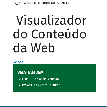
Z7_7QGCHA41LODH60A3OQA8RN14Q3
Visualizador
do Conteúdo
da Web
Ações
VEJA TAMBÉM
O BNDES e o apoio à cultura
Patrocínio a eventos culturais