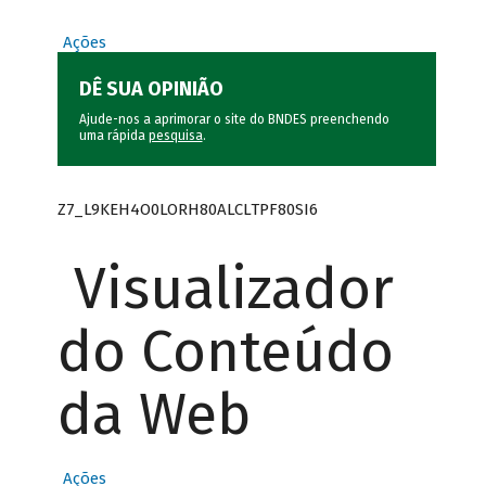
Ações
DÊ SUA OPINIÃO
Ajude-nos a aprimorar o site do BNDES preenchendo
uma rápida
pesquisa
.
Z7_L9KEH4O0LORH80ALCLTPF80SI6
Visualizador
do Conteúdo
da Web
Ações