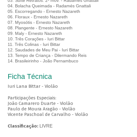
03. Suíte Retratos: 2º mov. - Radamés Gnattali
04. Bolacha Queimada - Radamés Gnattali
05. Escorregando - Ernesto Nazareth
06. Floraux - Ernesto Nazareth
07. Myosótis - Ernesto Nazareth
08. Plangente - Ernesto Nazareth
09. Maly - Ernesto Nazareth
10. Três Corações - Iuri Bittar
11. Três Colinas - Iuri Bittar
12. Saudades de Meu Pai - Iuri Bittar
13. Tempo de Criança - Dilermando Reis
14. Brasileirinho - João Pernambuco
Ficha Técnica
Iuri Lana Bittar - Violão
Participações Especiais:
João Camarero Duarte - Violão
Paulo de Moura Aragão - Violão
Vicente Paschoal de Carvalho - Violão
Classificação:
LIVRE