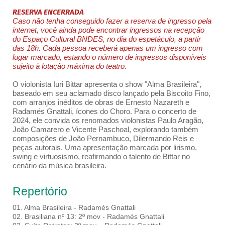
RESERVA ENCERRADA
Caso não tenha conseguido fazer a reserva de ingresso pela
internet, você ainda pode encontrar ingressos na recepção
do Espaço Cultural BNDES, no dia do espetáculo, a partir
das 18h. Cada pessoa receberá apenas um ingresso com
lugar marcado, estando o número de ingressos disponíveis
sujeito à lotação máxima do teatro.
O violonista Iuri Bittar apresenta o show "Alma Brasileira",
baseado em seu aclamado disco lançado pela Biscoito Fino,
com arranjos inéditos de obras de Ernesto Nazareth e
Radamés Gnattali, ícones do Choro. Para o concerto de
2024, ele convida os renomados violonistas Paulo Aragão,
João Camarero e Vicente Paschoal, explorando também
composições de João Pernambuco, Dilermando Reis e
peças autorais. Uma apresentação marcada por lirismo,
swing e virtuosismo, reafirmando o talento de Bittar no
cenário da música brasileira.
Repertório
01. Alma Brasileira - Radamés Gnattali
02. Brasiliana nº 13: 2º mov - Radamés Gnattali