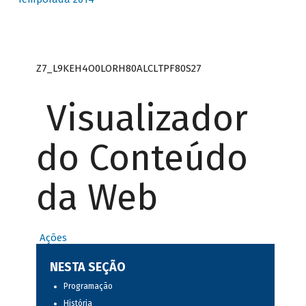
Z7_L9KEH4O0LORH80ALCLTPF80S27
Visualizador
do Conteúdo
da Web
Ações
NESTA SEÇÃO
Programação
História