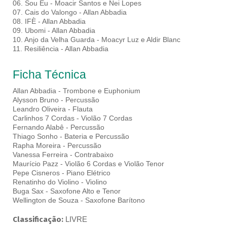
06. Sou Eu - Moacir Santos e Nei Lopes
07. Cais do Valongo - Allan Abbadia
08. IFÈ - Allan Abbadia
09. Ubomi - Allan Abbadia
10. Anjo da Velha Guarda - Moacyr Luz e Aldir Blanc
11. Resiliência - Allan Abbadia
Ficha Técnica
Allan Abbadia - Trombone e Euphonium
Alysson Bruno - Percussão
Leandro Oliveira - Flauta
Carlinhos 7 Cordas - Violão 7 Cordas
Fernando Alabê - Percussão
Thiago Sonho - Bateria e Percussão
Rapha Moreira - Percussão
Vanessa Ferreira - Contrabaixo
Maurício Pazz - Violão 6 Cordas e Violão Tenor
Pepe Cisneros - Piano Elétrico
Renatinho do Violino - Violino
Buga Sax - Saxofone Alto e Tenor
Wellington de Souza - Saxofone Barítono
Classificação:
LIVRE