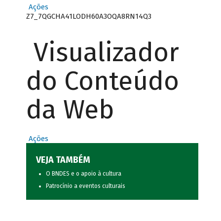
Ações
Z7_7QGCHA41LODH60A3OQA8RN14Q3
Visualizador
do Conteúdo
da Web
Ações
VEJA TAMBÉM
O BNDES e o apoio à cultura
Patrocínio a eventos culturais