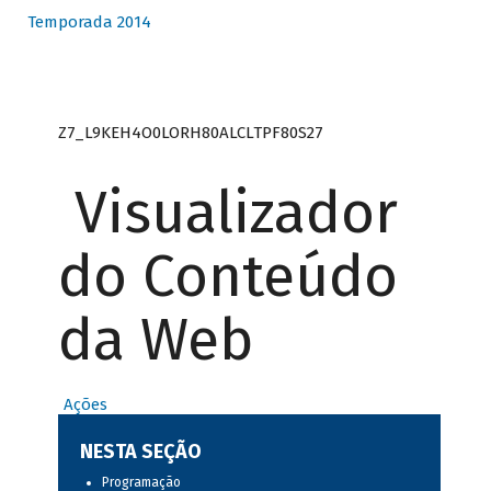
Temporada 2014
Z7_L9KEH4O0LORH80ALCLTPF80S27
Visualizador
do Conteúdo
da Web
Ações
NESTA SEÇÃO
Programação