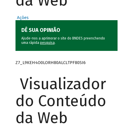
da Web
Ações
DÊ SUA OPINIÃO
Ajude-nos a aprimorar o site do BNDES preenchendo
uma rápida
pesquisa
.
Z7_L9KEH4O0LORH80ALCLTPF80SI6
Visualizador
do Conteúdo
da Web