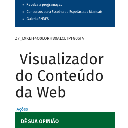
Receba a programação
Concursos para Escolha de Espetáculos Musicais
Galeria BNDES
Z7_L9KEH4O0LORH80ALCLTPF80SI4
Visualizador
do Conteúdo
da Web
Ações
DÊ SUA OPINIÃO