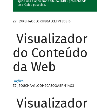
Ajude-nos a aprimorar o site do BNDES preenchendo
uma rápida
pesquisa
.
Z7_L9KEH4O0LORH80ALCLTPF80SI6
Visualizador
do Conteúdo
da Web
Ações
Z7_7QGCHA41LODH60A3OQA8RN14Q3
Visualizador