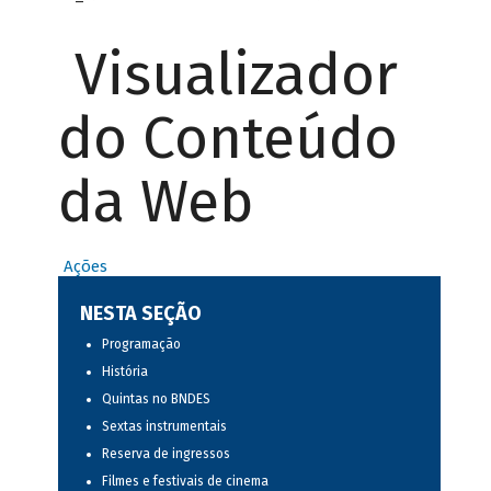
Visualizador
do Conteúdo
da Web
Ações
NESTA SEÇÃO
Programação
História
Quintas no BNDES
Sextas instrumentais
Reserva de ingressos
Filmes e festivais de cinema