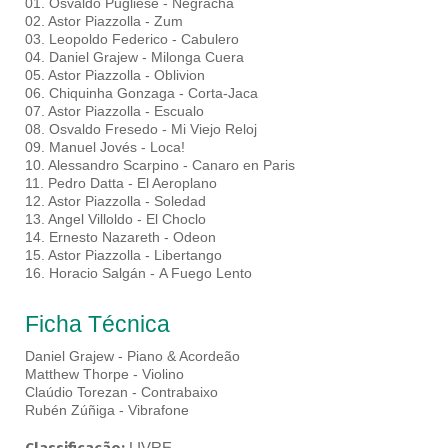
01. Osvaldo Pugliese - Negracha
02. Astor Piazzolla - Zum
03. Leopoldo Federico - Cabulero
04. Daniel Grajew - Milonga Cuera
05. Astor Piazzolla - Oblivion
06. Chiquinha Gonzaga - Corta-Jaca
07. Astor Piazzolla - Escualo
08. Osvaldo Fresedo - Mi Viejo Reloj
09. Manuel Jovés - Loca!
10. Alessandro Scarpino - Canaro en Paris
11. Pedro Datta - El Aeroplano
12. Astor Piazzolla - Soledad
13. Angel Villoldo - El Choclo
14. Ernesto Nazareth - Odeon
15. Astor Piazzolla - Libertango
16. Horacio Salgán - A Fuego Lento
Ficha Técnica
Daniel Grajew - Piano & Acordeão
Matthew Thorpe - Violino
Claúdio Torezan - Contrabaixo
Rubén Zúñiga - Vibrafone
LIVRE