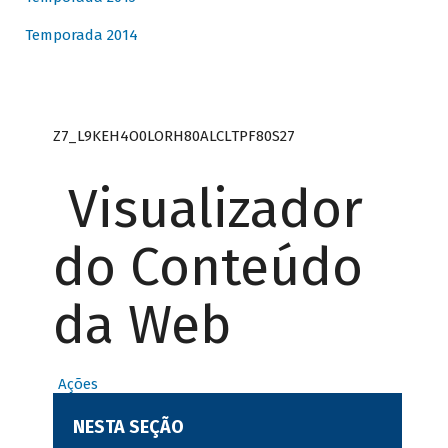
Temporada 2014
Z7_L9KEH4O0LORH80ALCLTPF80S27
Visualizador
do Conteúdo
da Web
Ações
NESTA SEÇÃO