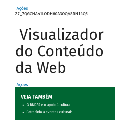
Ações
Z7_7QGCHA41LODH60A3OQA8RN14Q3
Visualizador
do Conteúdo
da Web
Ações
VEJA TAMBÉM
O BNDES e o apoio à cultura
Patrocínio a eventos culturais