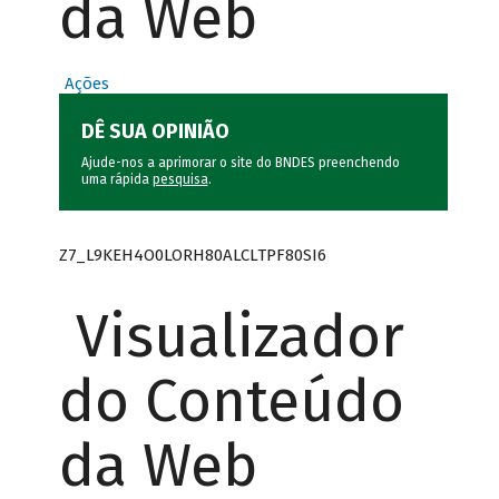
da Web
Ações
DÊ SUA OPINIÃO
Ajude-nos a aprimorar o site do BNDES preenchendo
uma rápida
pesquisa
.
Z7_L9KEH4O0LORH80ALCLTPF80SI6
Visualizador
do Conteúdo
da Web