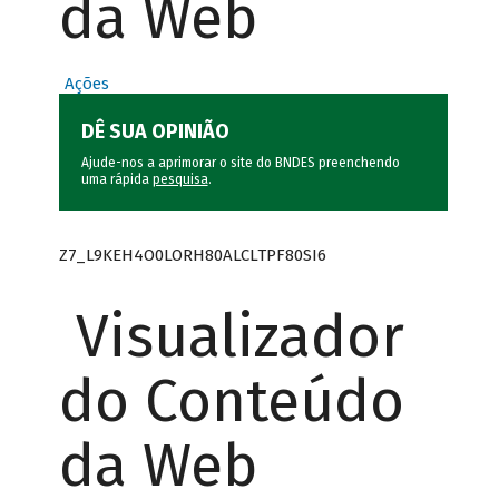
da Web
Ações
DÊ SUA OPINIÃO
Ajude-nos a aprimorar o site do BNDES preenchendo
uma rápida
pesquisa
.
Z7_L9KEH4O0LORH80ALCLTPF80SI6
Visualizador
do Conteúdo
da Web