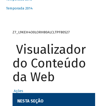
Temporada 2014
Z7_L9KEH4O0LORH80ALCLTPF80S27
Visualizador
do Conteúdo
da Web
Ações
NESTA SEÇÃO