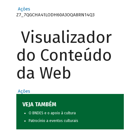
Ações
Z7_7QGCHA41LODH60A3OQA8RN14Q3
Visualizador
do Conteúdo
da Web
Ações
VEJA TAMBÉM
O BNDES e o apoio à cultura
Patrocínio a eventos culturais