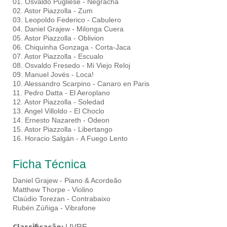
01. Osvaldo Pugliese - Negracha
02. Astor Piazzolla - Zum
03. Leopoldo Federico - Cabulero
04. Daniel Grajew - Milonga Cuera
05. Astor Piazzolla - Oblivion
06. Chiquinha Gonzaga - Corta-Jaca
07. Astor Piazzolla - Escualo
08. Osvaldo Fresedo - Mi Viejo Reloj
09. Manuel Jovés - Loca!
10. Alessandro Scarpino - Canaro en Paris
11. Pedro Datta - El Aeroplano
12. Astor Piazzolla - Soledad
13. Angel Villoldo - El Choclo
14. Ernesto Nazareth - Odeon
15. Astor Piazzolla - Libertango
16. Horacio Salgán - A Fuego Lento
Ficha Técnica
Daniel Grajew - Piano & Acordeão
Matthew Thorpe - Violino
Claúdio Torezan - Contrabaixo
Rubén Zúñiga - Vibrafone
LIVRE