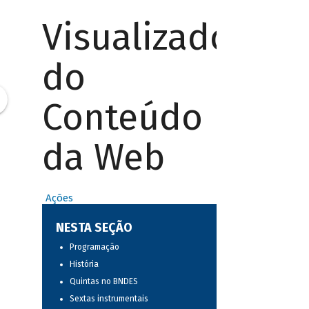
Visualizador
do
Conteúdo
da Web
Ações
NESTA SEÇÃO
Programação
História
Quintas no BNDES
Sextas instrumentais