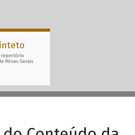
inteto
 repertório
de Minas Gerais
r do Conteúdo da