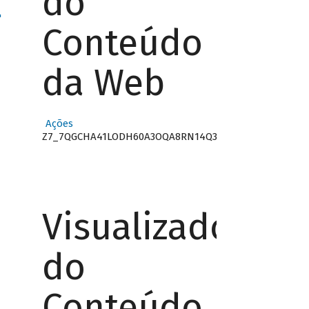
do
"
Conteúdo
da Web
Ações
Z7_7QGCHA41LODH60A3OQA8RN14Q3
Visualizador
do
Conteúdo