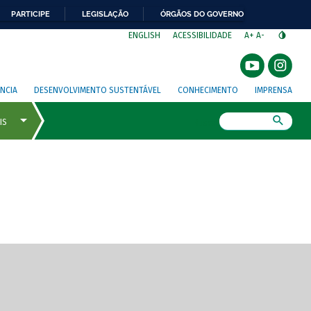
PARTICIPE
LEGISLAÇÃO
ÓRGÃOS DO GOVERNO
⁣
ENGLISH
ACESSIBILIDADE
A+
A-
NCIA
DESENVOLVIMENTO SUSTENTÁVEL
CONHECIMENTO
IMPRENSA
Busca
gem de tela