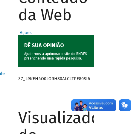
da Web
Ações
DÊ SUA OPINIÃO
Ajude-nos a aprimorar o site do BNDES
preenchendo uma rápida
pesquisa
.
ile
Z7_L9KEH4O0LORH80ALCLTPF80SI6
Visualizador