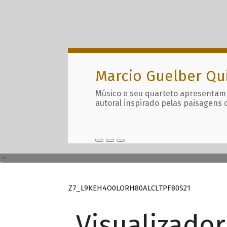
Marcio Guelber Qu
Músico e seu quarteto apresentam
autoral inspirado pelas paisagens 
Z7_L9KEH4O0LORH80ALCLTPF80S21
Visualizado