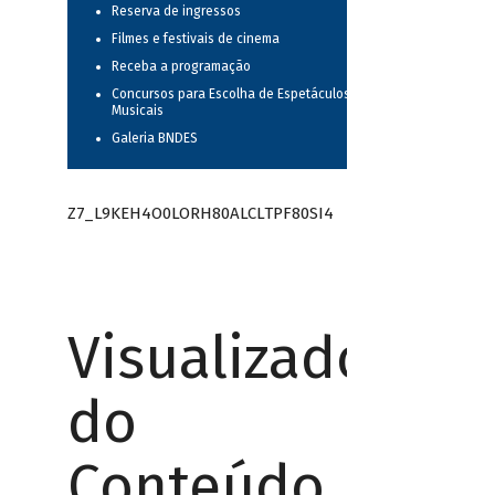
Reserva de ingressos
Filmes e festivais de cinema
Receba a programação
Concursos para Escolha de Espetáculos
Musicais
Galeria BNDES
Z7_L9KEH4O0LORH80ALCLTPF80SI4
Visualizador
do
Conteúdo