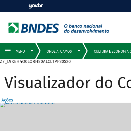
Z7_L9KEH4O0LORH80ALCLTPF80S20
Visualizador do 
Ações
Destaques Prin