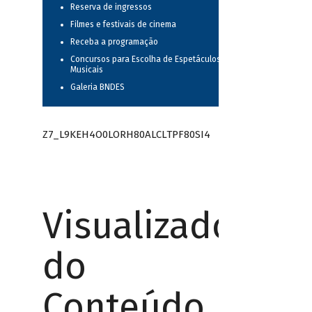
Reserva de ingressos
Filmes e festivais de cinema
Receba a programação
Concursos para Escolha de Espetáculos
Musicais
Galeria BNDES
Z7_L9KEH4O0LORH80ALCLTPF80SI4
Visualizador
do
Conteúdo