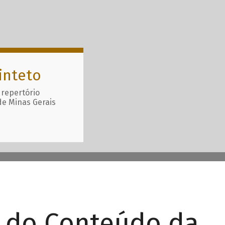
inteto
 repertório
de Minas Gerais
r do Conteúdo da