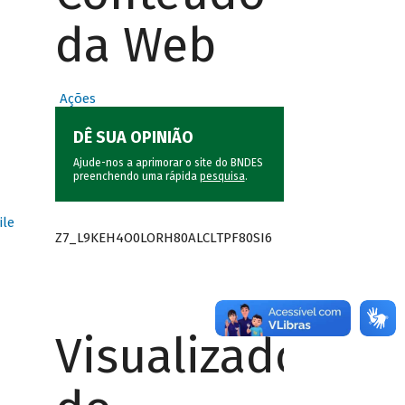
da Web
Ações
DÊ SUA OPINIÃO
Ajude-nos a aprimorar o site do BNDES
preenchendo uma rápida
pesquisa
.
ile
Z7_L9KEH4O0LORH80ALCLTPF80SI6
Visualizador