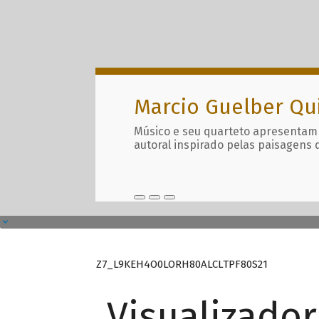
Marcio Guelber Qu
Músico e seu quarteto apresentam
autoral inspirado pelas paisagens 
Z7_L9KEH4O0LORH80ALCLTPF80S21
Visualizado