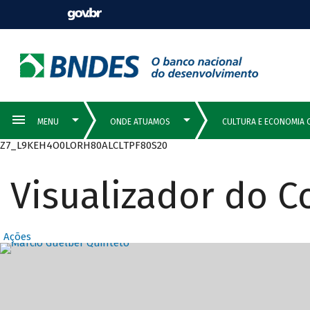
Z7_L9KEH4O0LORH80ALCLTPF80S20
Visualizador do 
Ações
Destaques Prin