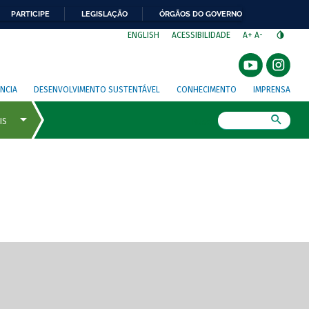
PARTICIPE
LEGISLAÇÃO
ÓRGÃOS DO GOVERNO
⁣
ENGLISH
ACESSIBILIDADE
A+
A-
NCIA
DESENVOLVIMENTO SUSTENTÁVEL
CONHECIMENTO
IMPRENSA
Busca
gem de tela