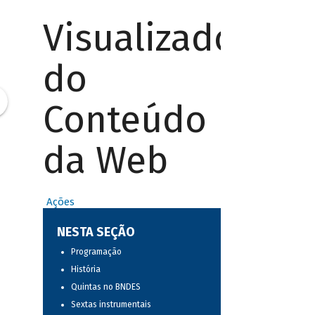
Visualizador
do
Conteúdo
da Web
Ações
NESTA SEÇÃO
Programação
História
Quintas no BNDES
Sextas instrumentais