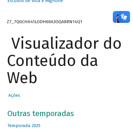
Estudos de Villa e Mignone
Z7_7QGCHA41LODH60A3OQA8RN14Q1
Visualizador do
Conteúdo da
Web
Ações
Outras temporadas
Temporada 2025