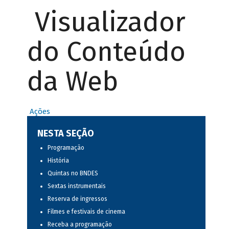
Visualizador
do Conteúdo
da Web
Ações
NESTA SEÇÃO
Programação
História
Quintas no BNDES
Sextas instrumentais
Reserva de ingressos
Filmes e festivais de cinema
Receba a programação