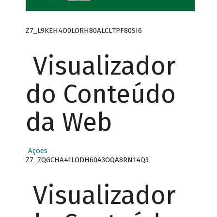
Z7_L9KEH4O0LORH80ALCLTPF80SI6
Visualizador
do Conteúdo
da Web
Ações
Z7_7QGCHA41LODH60A3OQA8RN14Q3
Visualizador