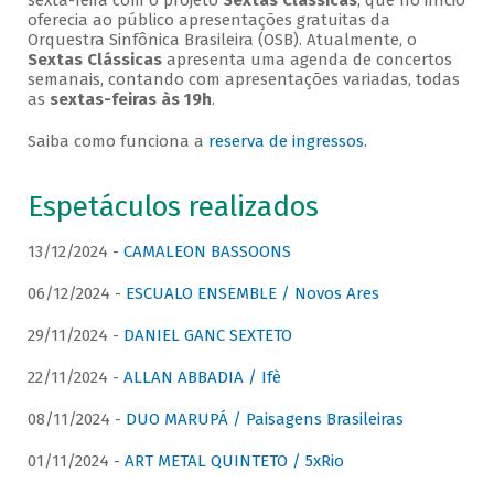
sexta-feira com o projeto
Sextas Clássicas
, que no início
oferecia ao público apresentações gratuitas da
Orquestra Sinfônica Brasileira (OSB). Atualmente, o
Sextas Clássicas
apresenta uma agenda de concertos
semanais, contando com apresentações variadas, todas
as
sextas-feiras às 19h
.
Saiba como funciona a
reserva de ingressos
.
Espetáculos realizados
13/12/2024 -
CAMALEON BASSOONS
06/12/2024 -
ESCUALO ENSEMBLE / Novos Ares
29/11/2024 -
DANIEL GANC SEXTETO
22/11/2024 -
ALLAN ABBADIA / Ifè
08/11/2024 -
DUO MARUPÁ / Paisagens Brasileiras
01/11/2024 -
ART METAL QUINTETO / 5xRio