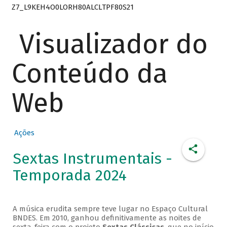
Z7_L9KEH4O0LORH80ALCLTPF80S21
Visualizador do
Conteúdo da
Web
Ações
Sextas Instrumentais -
Temporada 2024
A música erudita sempre teve lugar no Espaço Cultural
BNDES. Em 2010, ganhou definitivamente as noites de