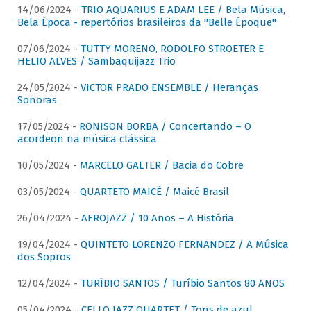
14/06/2024 -
TRIO AQUARIUS E ADAM LEE / Bela Música,
Bela Época - repertórios brasileiros da "Belle Époque"
07/06/2024 -
TUTTY MORENO, RODOLFO STROETER E
HELIO ALVES / Sambaquijazz Trio
24/05/2024 -
VICTOR PRADO ENSEMBLE / Heranças
Sonoras
17/05/2024 -
RONISON BORBA / Concertando – O
acordeon na música clássica
10/05/2024 -
MARCELO GALTER / Bacia do Cobre
03/05/2024 -
QUARTETO MAICÉ / Maicé Brasil
26/04/2024 -
AFROJAZZ / 10 Anos – A História
19/04/2024 -
QUINTETO LORENZO FERNANDEZ / A Música
dos Sopros
12/04/2024 -
TURÍBIO SANTOS / Turíbio Santos 80 ANOS
05/04/2024 -
CELLO JAZZ QUARTET / Tons de azul