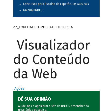
Concursos para Escolha de Espetáculos Musicais
Galeria BNDES
Z7_L9KEH4O0LORH80ALCLTPF80SI4
Visualizador
do Conteúdo
da Web
Ações
DÊ SUA OPINIÃO
Ajude-nos a aprimorar o site do BNDES preenchendo
uma rápida
pesquisa
.