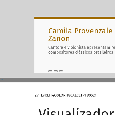
Camila Provenzale 
Zanon
Cantora e violonista apresentam r
compositores clássicos brasileiros
Z7_L9KEH4O0LORH80ALCLTPF80S21
Visualizado