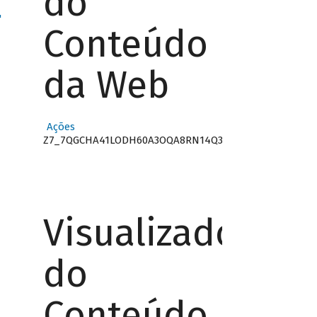
do
"
Conteúdo
da Web
Ações
Z7_7QGCHA41LODH60A3OQA8RN14Q3
Visualizador
do
Conteúdo