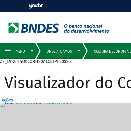
Z7_L9KEH4O0LORH80ALCLTPF80S20
Visualizador do 
Ações
Destaques Prin