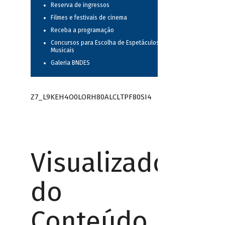
Reserva de ingressos
Filmes e festivais de cinema
Receba a programação
Concursos para Escolha de Espetáculos
Musicais
Galeria BNDES
Z7_L9KEH4O0LORH80ALCLTPF80SI4
Visualizador
do
Conteúdo