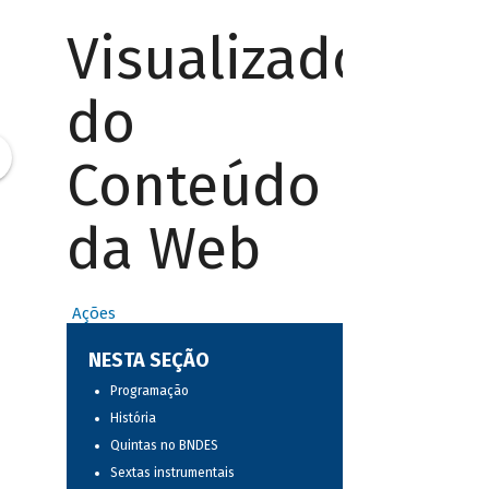
Visualizador
do
Conteúdo
da Web
Ações
NESTA SEÇÃO
Programação
História
Quintas no BNDES
Sextas instrumentais