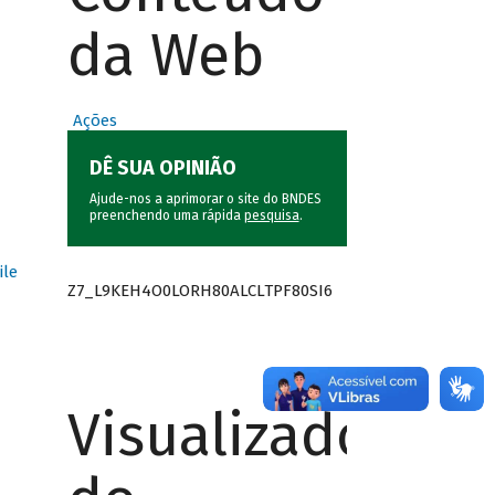
da Web
Ações
DÊ SUA OPINIÃO
Ajude-nos a aprimorar o site do BNDES
preenchendo uma rápida
pesquisa
.
ile
Z7_L9KEH4O0LORH80ALCLTPF80SI6
Visualizador