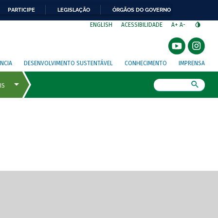
PARTICIPE
LEGISLAÇÃO
ÓRGÃOS DO GOVERNO
⁣
ENGLISH
ACESSIBILIDADE
A+
A-
NCIA
DESENVOLVIMENTO SUSTENTÁVEL
CONHECIMENTO
IMPRENSA
Busca
gem de tela