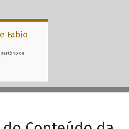
e Fabio
epertório de
r do Conteúdo da