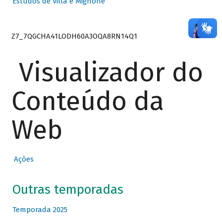
Estudos de Villa e Mignone
Z7_7QGCHA41LODH60A3OQA8RN14Q1
Visualizador do
Conteúdo da
Web
Ações
Outras temporadas
Temporada 2025