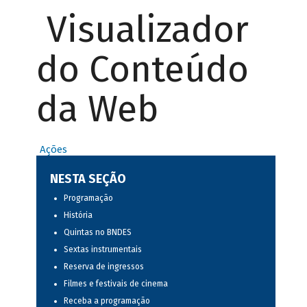
Visualizador
do Conteúdo
da Web
Ações
NESTA SEÇÃO
Programação
História
Quintas no BNDES
Sextas instrumentais
Reserva de ingressos
Filmes e festivais de cinema
Receba a programação