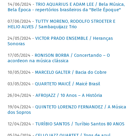
14/06/2024 -
TRIO AQUARIUS E ADAM LEE / Bela Música,
Bela Época - repertórios brasileiros da "Belle Époque"
07/06/2024 -
TUTTY MORENO, RODOLFO STROETER E
HELIO ALVES / Sambaquijazz Trio
24/05/2024 -
VICTOR PRADO ENSEMBLE / Heranças
Sonoras
17/05/2024 -
RONISON BORBA / Concertando – O
acordeon na música clássica
10/05/2024 -
MARCELO GALTER / Bacia do Cobre
03/05/2024 -
QUARTETO MAICÉ / Maicé Brasil
26/04/2024 -
AFROJAZZ / 10 Anos – A História
19/04/2024 -
QUINTETO LORENZO FERNANDEZ / A Música
dos Sopros
12/04/2024 -
TURÍBIO SANTOS / Turíbio Santos 80 ANOS
05/04/2024 -
CELLO JAZZ QUARTET / Tons de azul