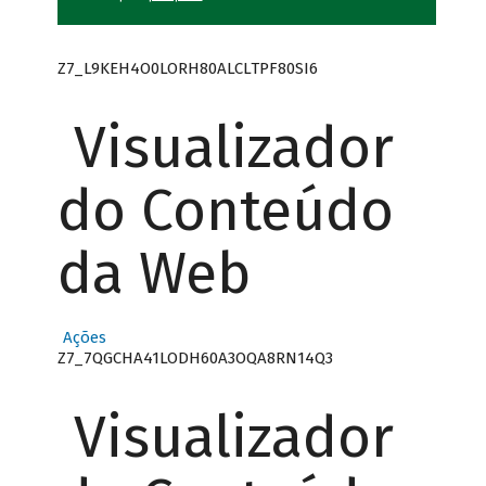
Z7_L9KEH4O0LORH80ALCLTPF80SI6
Visualizador
do Conteúdo
da Web
Ações
Z7_7QGCHA41LODH60A3OQA8RN14Q3
Visualizador