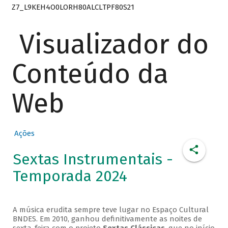
Z7_L9KEH4O0LORH80ALCLTPF80S21
Visualizador do
Conteúdo da
Web
Ações
Sextas Instrumentais -
Temporada 2024
A música erudita sempre teve lugar no Espaço Cultural
BNDES. Em 2010, ganhou definitivamente as noites de