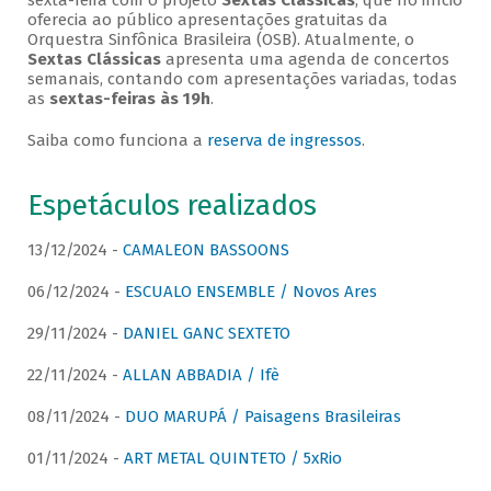
sexta-feira com o projeto
Sextas Clássicas
, que no início
oferecia ao público apresentações gratuitas da
Orquestra Sinfônica Brasileira (OSB). Atualmente, o
Sextas Clássicas
apresenta uma agenda de concertos
semanais, contando com apresentações variadas, todas
as
sextas-feiras às 19h
.
Saiba como funciona a
reserva de ingressos
.
Espetáculos realizados
13/12/2024 -
CAMALEON BASSOONS
06/12/2024 -
ESCUALO ENSEMBLE / Novos Ares
29/11/2024 -
DANIEL GANC SEXTETO
22/11/2024 -
ALLAN ABBADIA / Ifè
08/11/2024 -
DUO MARUPÁ / Paisagens Brasileiras
01/11/2024 -
ART METAL QUINTETO / 5xRio