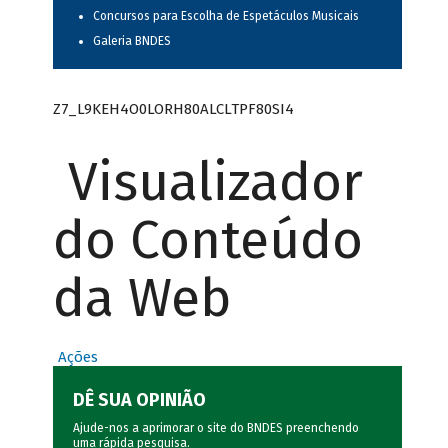
Concursos para Escolha de Espetáculos Musicais
Galeria BNDES
Z7_L9KEH4O0LORH80ALCLTPF80SI4
Visualizador
do Conteúdo
da Web
Ações
DÊ SUA OPINIÃO
Ajude-nos a aprimorar o site do BNDES preenchendo
uma rápida
pesquisa
.