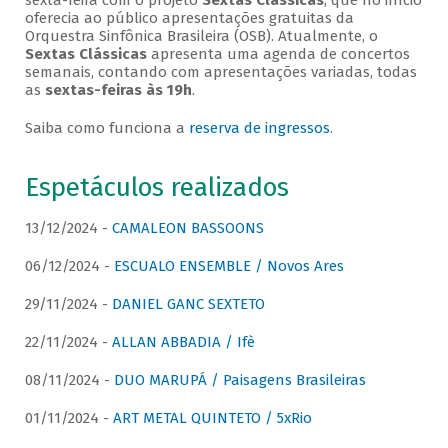
sexta-feira com o projeto
Sextas Clássicas
, que no início
oferecia ao público apresentações gratuitas da
Orquestra Sinfônica Brasileira (OSB). Atualmente, o
Sextas Clássicas
apresenta uma agenda de concertos
semanais, contando com apresentações variadas, todas
as
sextas-feiras às 19h
.
Saiba como funciona a
reserva de ingressos
.
Espetáculos realizados
13/12/2024 -
CAMALEON BASSOONS
06/12/2024 -
ESCUALO ENSEMBLE / Novos Ares
29/11/2024 -
DANIEL GANC SEXTETO
22/11/2024 -
ALLAN ABBADIA / Ifè
08/11/2024 -
DUO MARUPÁ / Paisagens Brasileiras
01/11/2024 -
ART METAL QUINTETO / 5xRio