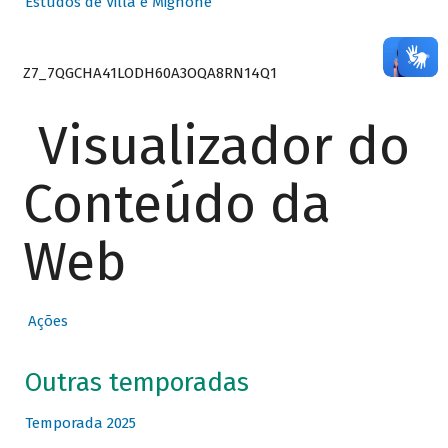
Estudos de Villa e Mignone
Z7_7QGCHA41LODH60A3OQA8RN14Q1
Visualizador do
Conteúdo da
Web
Ações
Outras temporadas
Temporada 2025