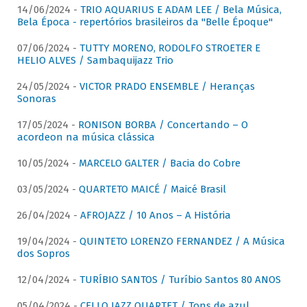
14/06/2024 -
TRIO AQUARIUS E ADAM LEE / Bela Música,
Bela Época - repertórios brasileiros da "Belle Époque"
07/06/2024 -
TUTTY MORENO, RODOLFO STROETER E
HELIO ALVES / Sambaquijazz Trio
24/05/2024 -
VICTOR PRADO ENSEMBLE / Heranças
Sonoras
17/05/2024 -
RONISON BORBA / Concertando – O
acordeon na música clássica
10/05/2024 -
MARCELO GALTER / Bacia do Cobre
03/05/2024 -
QUARTETO MAICÉ / Maicé Brasil
26/04/2024 -
AFROJAZZ / 10 Anos – A História
19/04/2024 -
QUINTETO LORENZO FERNANDEZ / A Música
dos Sopros
12/04/2024 -
TURÍBIO SANTOS / Turíbio Santos 80 ANOS
05/04/2024 -
CELLO JAZZ QUARTET / Tons de azul