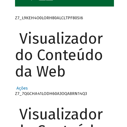
Z7_L9KEH4O0LORH80ALCLTPF80SI6
Visualizador
do Conteúdo
da Web
Ações
Z7_7QGCHA41LODH60A3OQA8RN14Q3
Visualizador