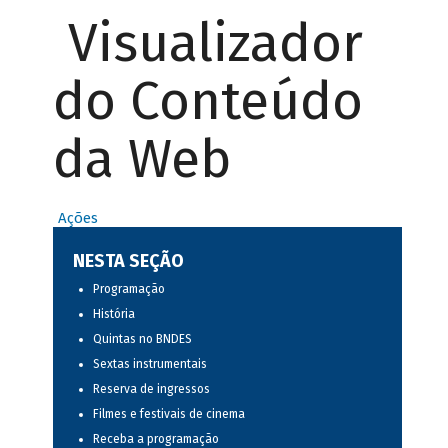
Visualizador
do Conteúdo
da Web
Ações
NESTA SEÇÃO
Programação
História
Quintas no BNDES
Sextas instrumentais
Reserva de ingressos
Filmes e festivais de cinema
Receba a programação