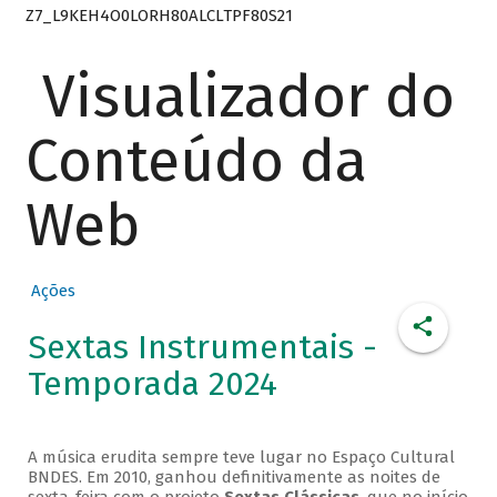
Z7_L9KEH4O0LORH80ALCLTPF80S21
Visualizador do
Conteúdo da
Web
Ações
Sextas Instrumentais -
Temporada 2024
A música erudita sempre teve lugar no Espaço Cultural
BNDES. Em 2010, ganhou definitivamente as noites de