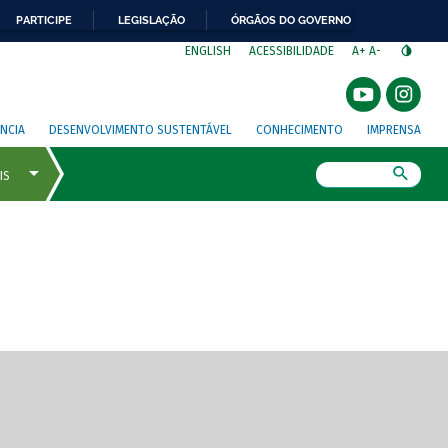
PARTICIPE
LEGISLAÇÃO
ÓRGÃOS DO GOVERNO
⁣
ENGLISH
ACESSIBILIDADE
A+
A-
NCIA
DESENVOLVIMENTO SUSTENTÁVEL
CONHECIMENTO
IMPRENSA
Busca
gem de tela