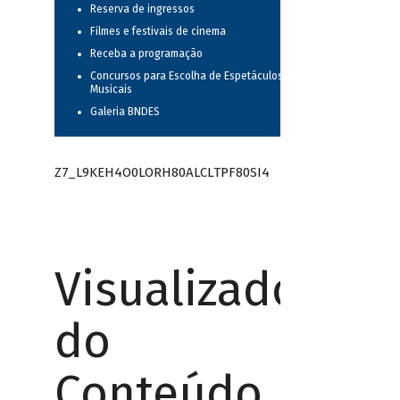
Reserva de ingressos
Filmes e festivais de cinema
Receba a programação
Concursos para Escolha de Espetáculos
Musicais
Galeria BNDES
Z7_L9KEH4O0LORH80ALCLTPF80SI4
Visualizador
do
Conteúdo