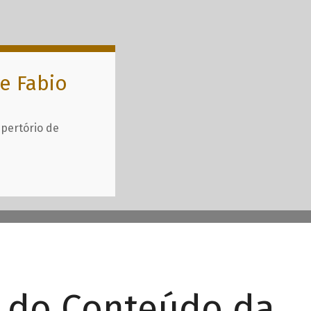
e Fabio
epertório de
r do Conteúdo da