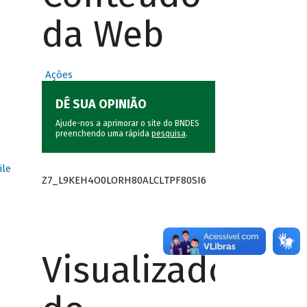
da Web
Ações
DÊ SUA OPINIÃO
Ajude-nos a aprimorar o site do BNDES
preenchendo uma rápida
pesquisa
.
ile
Z7_L9KEH4O0LORH80ALCLTPF80SI6
Visualizador