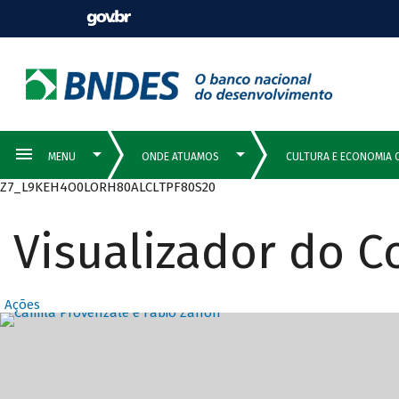
Z7_L9KEH4O0LORH80ALCLTPF80S20
Visualizador do 
Ações
Destaques Prin