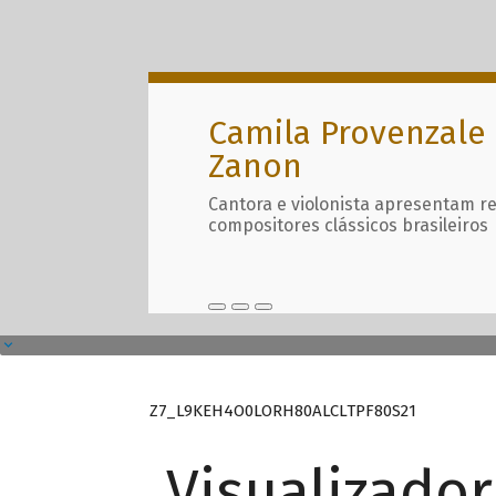
Camila Provenzale 
Zanon
Cantora e violonista apresentam r
compositores clássicos brasileiros
Z7_L9KEH4O0LORH80ALCLTPF80S21
Visualizado