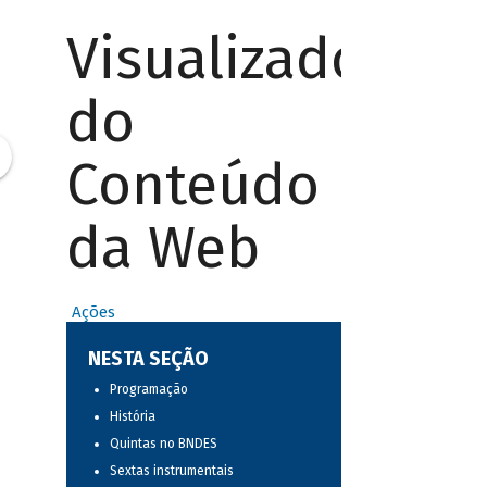
Visualizador
do
Conteúdo
da Web
Ações
NESTA SEÇÃO
Programação
História
Quintas no BNDES
Sextas instrumentais