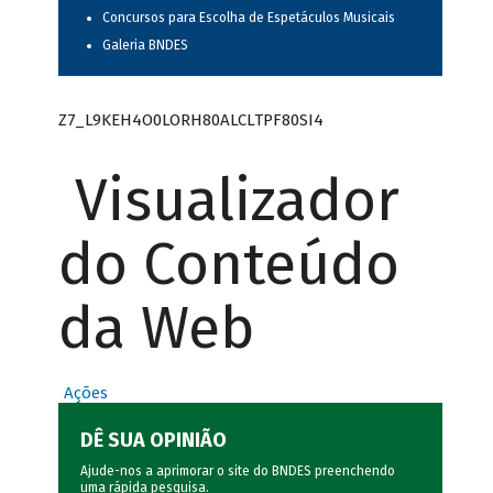
Concursos para Escolha de Espetáculos Musicais
Galeria BNDES
Z7_L9KEH4O0LORH80ALCLTPF80SI4
Visualizador
do Conteúdo
da Web
Ações
DÊ SUA OPINIÃO
Ajude-nos a aprimorar o site do BNDES preenchendo
uma rápida
pesquisa
.