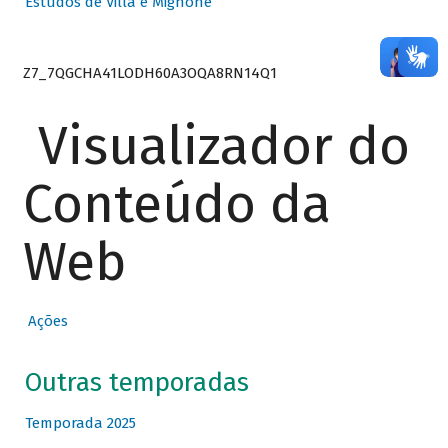
Estudos de Villa e Mignone
Z7_7QGCHA41LODH60A3OQA8RN14Q1
Visualizador do
Conteúdo da
Web
Ações
Outras temporadas
Temporada 2025