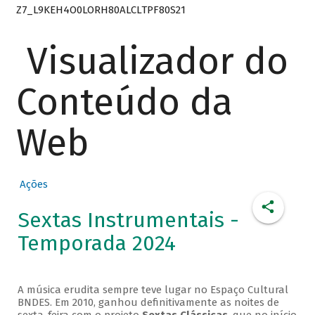
Z7_L9KEH4O0LORH80ALCLTPF80S21
Visualizador do
Conteúdo da
Web
Ações
Sextas Instrumentais -
Temporada 2024
A música erudita sempre teve lugar no Espaço Cultural
BNDES. Em 2010, ganhou definitivamente as noites de