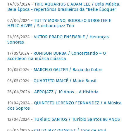
14/06/2024 -
TRIO AQUARIUS E ADAM LEE / Bela Música,
Bela Época - repertórios brasileiros da "Belle Époque"
07/06/2024 -
TUTTY MORENO, RODOLFO STROETER E
HELIO ALVES / Sambaquijazz Trio
24/05/2024 -
VICTOR PRADO ENSEMBLE / Heranças
Sonoras
17/05/2024 -
RONISON BORBA / Concertando – O
acordeon na música clássica
10/05/2024 -
MARCELO GALTER / Bacia do Cobre
03/05/2024 -
QUARTETO MAICÉ / Maicé Brasil
26/04/2024 -
AFROJAZZ / 10 Anos – A História
19/04/2024 -
QUINTETO LORENZO FERNANDEZ / A Música
dos Sopros
12/04/2024 -
TURÍBIO SANTOS / Turíbio Santos 80 ANOS
05/04/2024 -
CELLO JAZZ QUARTET / Tons de azul