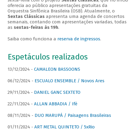
sexta-feira com o projeto
Sextas Clássicas
, que no início
oferecia ao público apresentações gratuitas da
Orquestra Sinfônica Brasileira (OSB). Atualmente, o
Sextas Clássicas
apresenta uma agenda de concertos
semanais, contando com apresentações variadas, todas
as
sextas-feiras às 19h
.
Saiba como funciona a
reserva de ingressos
.
Espetáculos realizados
13/12/2024 -
CAMALEON BASSOONS
06/12/2024 -
ESCUALO ENSEMBLE / Novos Ares
29/11/2024 -
DANIEL GANC SEXTETO
22/11/2024 -
ALLAN ABBADIA / Ifè
08/11/2024 -
DUO MARUPÁ / Paisagens Brasileiras
01/11/2024 -
ART METAL QUINTETO / 5xRio