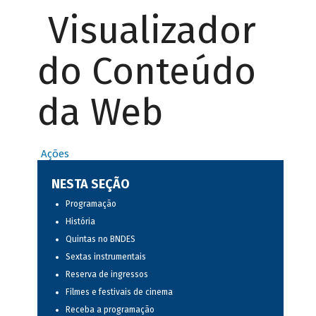
Visualizador
do Conteúdo
da Web
Ações
NESTA SEÇÃO
Programação
História
Quintas no BNDES
Sextas instrumentais
Reserva de ingressos
Filmes e festivais de cinema
Receba a programação