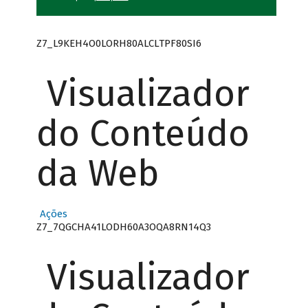
Z7_L9KEH4O0LORH80ALCLTPF80SI6
Visualizador
do Conteúdo
da Web
Ações
Z7_7QGCHA41LODH60A3OQA8RN14Q3
Visualizador