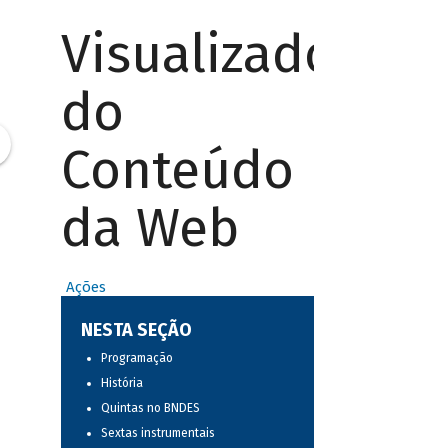
Visualizador
do
Conteúdo
da Web
Ações
NESTA SEÇÃO
Programação
História
Quintas no BNDES
Sextas instrumentais