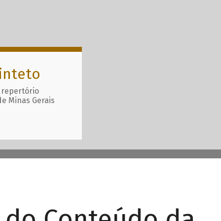
inteto
 repertório
de Minas Gerais
r do Conteúdo da