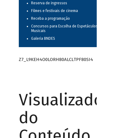
Reserva de ingressos
Filmes e festivais de cinema
Receba a programação
Concursos para Escolha de Espetáculos
Musicais
Galeria BNDES
Z7_L9KEH4O0LORH80ALCLTPF80SI4
Visualizador
do
Conteúdo