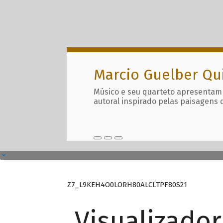
Marcio Guelber Qu
Músico e seu quarteto apresentam
autoral inspirado pelas paisagens 
Z7_L9KEH4O0LORH80ALCLTPF80S21
Visualizado