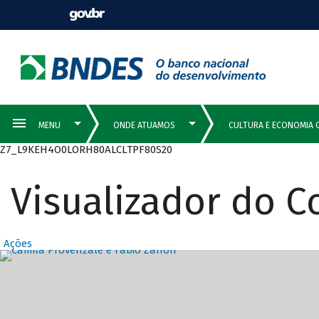
Z7_L9KEH4O0LORH80ALCLTPF80S20
Visualizador do 
Ações
Destaques Prin