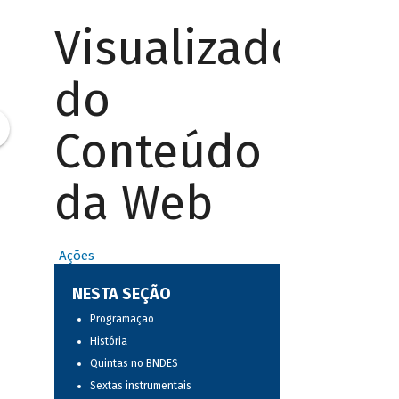
Visualizador
do
Conteúdo
da Web
Ações
NESTA SEÇÃO
Programação
História
Quintas no BNDES
Sextas instrumentais