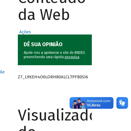
da Web
Ações
DÊ SUA OPINIÃO
Ajude-nos a aprimorar o site do BNDES
preenchendo uma rápida
pesquisa
.
ile
Z7_L9KEH4O0LORH80ALCLTPF80SI6
Visualizador