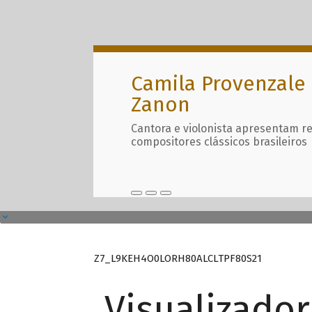
Camila Provenzale 
Zanon
Cantora e violonista apresentam r
compositores clássicos brasileiros
Z7_L9KEH4O0LORH80ALCLTPF80S21
Visualizado