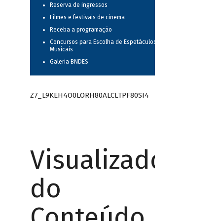
Reserva de ingressos
Filmes e festivais de cinema
Receba a programação
Concursos para Escolha de Espetáculos
Musicais
Galeria BNDES
Z7_L9KEH4O0LORH80ALCLTPF80SI4
Visualizador
do
Conteúdo