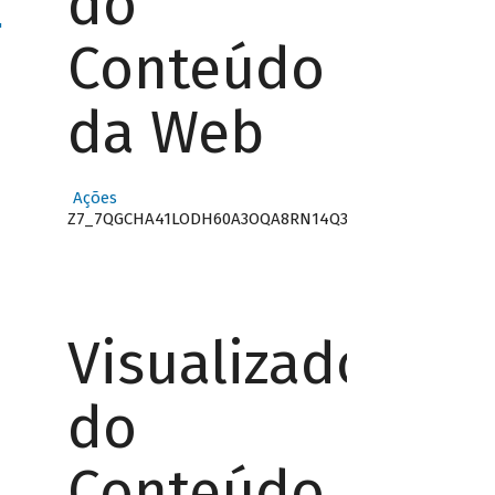
do
"
Conteúdo
da Web
Ações
Z7_7QGCHA41LODH60A3OQA8RN14Q3
Visualizador
do
Conteúdo