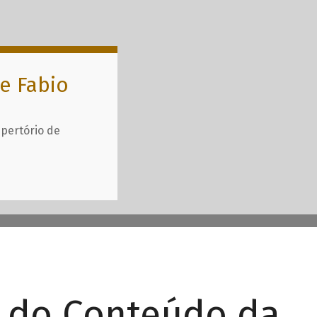
e Fabio
epertório de
r do Conteúdo da