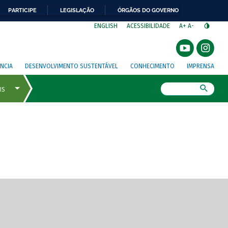
PARTICIPE
LEGISLAÇÃO
ÓRGÃOS DO GOVERNO
⁣
ENGLISH
ACESSIBILIDADE
A+
A-
NCIA
DESENVOLVIMENTO SUSTENTÁVEL
CONHECIMENTO
IMPRENSA
Busca
gem de tela