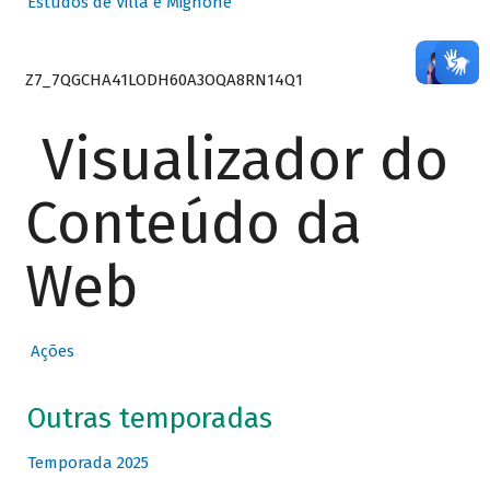
Estudos de Villa e Mignone
Z7_7QGCHA41LODH60A3OQA8RN14Q1
Visualizador do
Conteúdo da
Web
Ações
Outras temporadas
Temporada 2025