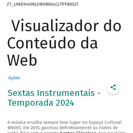
Z7_L9KEH4O0LORH80ALCLTPF80S21
Visualizador do
Conteúdo da
Web
Ações
Sextas Instrumentais -
Temporada 2024
A música erudita sempre teve lugar no Espaço Cultural
BNDES. Em 2010, ganhou definitivamente as noites de