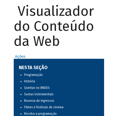
Visualizador
do Conteúdo
da Web
Ações
NESTA SEÇÃO
Programação
História
Quintas no BNDES
Sextas instrumentais
Reserva de ingressos
Filmes e festivais de cinema
Receba a programação