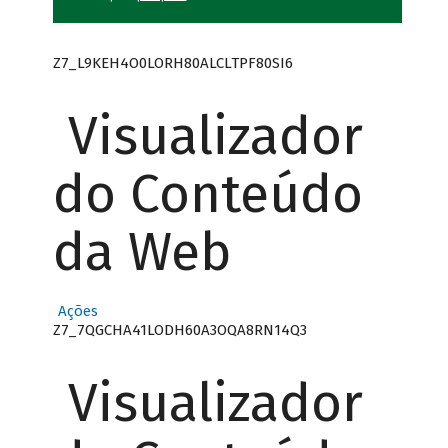
Z7_L9KEH4O0LORH80ALCLTPF80SI6
Visualizador
do Conteúdo
da Web
Ações
Z7_7QGCHA41LODH60A3OQA8RN14Q3
Visualizador