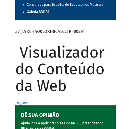
Concursos para Escolha de Espetáculos Musicais
Galeria BNDES
Z7_L9KEH4O0LORH80ALCLTPF80SI4
Visualizador
do Conteúdo
da Web
Ações
DÊ SUA OPINIÃO
Ajude-nos a aprimorar o site do BNDES preenchendo
uma rápida
pesquisa
.