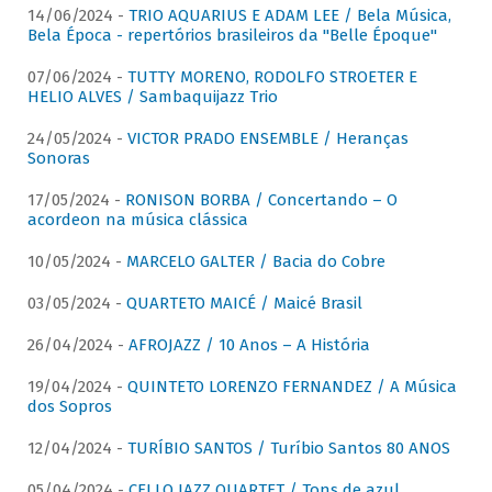
14/06/2024 -
TRIO AQUARIUS E ADAM LEE / Bela Música,
Bela Época - repertórios brasileiros da "Belle Époque"
07/06/2024 -
TUTTY MORENO, RODOLFO STROETER E
HELIO ALVES / Sambaquijazz Trio
24/05/2024 -
VICTOR PRADO ENSEMBLE / Heranças
Sonoras
17/05/2024 -
RONISON BORBA / Concertando – O
acordeon na música clássica
10/05/2024 -
MARCELO GALTER / Bacia do Cobre
03/05/2024 -
QUARTETO MAICÉ / Maicé Brasil
26/04/2024 -
AFROJAZZ / 10 Anos – A História
19/04/2024 -
QUINTETO LORENZO FERNANDEZ / A Música
dos Sopros
12/04/2024 -
TURÍBIO SANTOS / Turíbio Santos 80 ANOS
05/04/2024 -
CELLO JAZZ QUARTET / Tons de azul