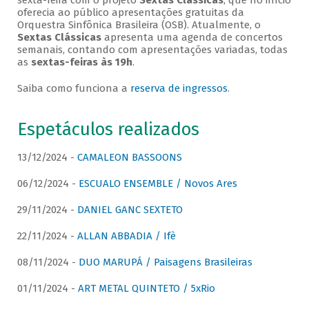
sexta-feira com o projeto
Sextas Clássicas
, que no início
oferecia ao público apresentações gratuitas da
Orquestra Sinfônica Brasileira (OSB). Atualmente, o
Sextas Clássicas
apresenta uma agenda de concertos
semanais, contando com apresentações variadas, todas
as
sextas-feiras às 19h
.
Saiba como funciona a
reserva de ingressos
.
Espetáculos realizados
13/12/2024 -
CAMALEON BASSOONS
06/12/2024 -
ESCUALO ENSEMBLE / Novos Ares
29/11/2024 -
DANIEL GANC SEXTETO
22/11/2024 -
ALLAN ABBADIA / Ifè
08/11/2024 -
DUO MARUPÁ / Paisagens Brasileiras
01/11/2024 -
ART METAL QUINTETO / 5xRio