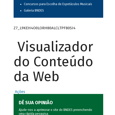
Concursos para Escolha de Espetáculos Musicais
Galeria BNDES
Z7_L9KEH4O0LORH80ALCLTPF80SI4
Visualizador
do Conteúdo
da Web
Ações
DÊ SUA OPINIÃO
Ajude-nos a aprimorar o site do BNDES preenchendo
uma rápida
pesquisa
.