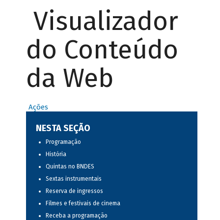
Visualizador
do Conteúdo
da Web
Ações
NESTA SEÇÃO
Programação
História
Quintas no BNDES
Sextas instrumentais
Reserva de ingressos
Filmes e festivais de cinema
Receba a programação