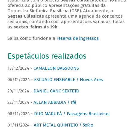
sexta-feira com o projeto
Sextas Clássicas
, que no início
oferecia ao público apresentações gratuitas da
Orquestra Sinfônica Brasileira (OSB). Atualmente, o
Sextas Clássicas
apresenta uma agenda de concertos
semanais, contando com apresentações variadas, todas
as
sextas-feiras às 19h
.
Saiba como funciona a
reserva de ingressos
.
Espetáculos realizados
13/12/2024 -
CAMALEON BASSOONS
06/12/2024 -
ESCUALO ENSEMBLE / Novos Ares
29/11/2024 -
DANIEL GANC SEXTETO
22/11/2024 -
ALLAN ABBADIA / Ifè
08/11/2024 -
DUO MARUPÁ / Paisagens Brasileiras
01/11/2024 -
ART METAL QUINTETO / 5xRio