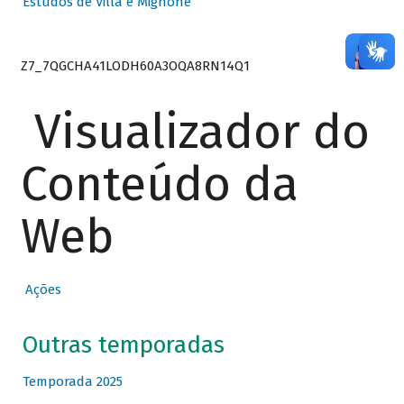
Estudos de Villa e Mignone
Z7_7QGCHA41LODH60A3OQA8RN14Q1
Visualizador do
Conteúdo da
Web
Ações
Outras temporadas
Temporada 2025