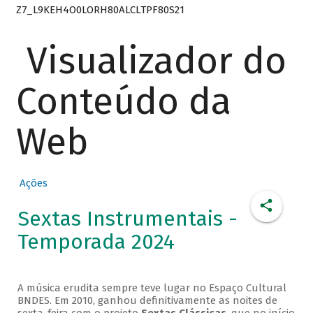
Z7_L9KEH4O0LORH80ALCLTPF80S21
Visualizador do
Conteúdo da
Web
Ações
Sextas Instrumentais -
Temporada 2024
A música erudita sempre teve lugar no Espaço Cultural
BNDES. Em 2010, ganhou definitivamente as noites de