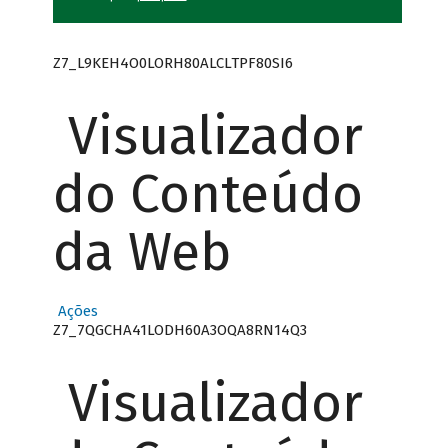
Z7_L9KEH4O0LORH80ALCLTPF80SI6
Visualizador
do Conteúdo
da Web
Ações
Z7_7QGCHA41LODH60A3OQA8RN14Q3
Visualizador