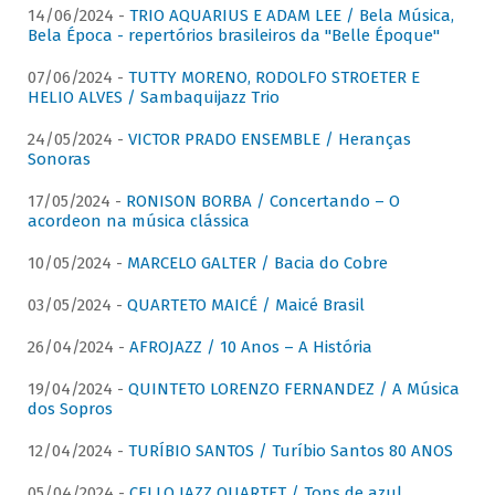
14/06/2024 -
TRIO AQUARIUS E ADAM LEE / Bela Música,
Bela Época - repertórios brasileiros da "Belle Époque"
07/06/2024 -
TUTTY MORENO, RODOLFO STROETER E
HELIO ALVES / Sambaquijazz Trio
24/05/2024 -
VICTOR PRADO ENSEMBLE / Heranças
Sonoras
17/05/2024 -
RONISON BORBA / Concertando – O
acordeon na música clássica
10/05/2024 -
MARCELO GALTER / Bacia do Cobre
03/05/2024 -
QUARTETO MAICÉ / Maicé Brasil
26/04/2024 -
AFROJAZZ / 10 Anos – A História
19/04/2024 -
QUINTETO LORENZO FERNANDEZ / A Música
dos Sopros
12/04/2024 -
TURÍBIO SANTOS / Turíbio Santos 80 ANOS
05/04/2024 -
CELLO JAZZ QUARTET / Tons de azul