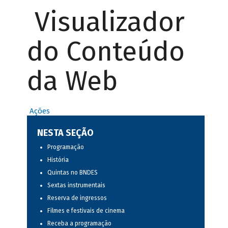
Visualizador
do Conteúdo
da Web
Ações
NESTA SEÇÃO
Programação
História
Quintas no BNDES
Sextas instrumentais
Reserva de ingressos
Filmes e festivais de cinema
Receba a programação