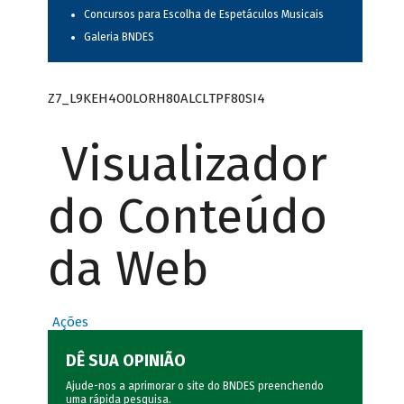
Concursos para Escolha de Espetáculos Musicais
Galeria BNDES
Z7_L9KEH4O0LORH80ALCLTPF80SI4
Visualizador
do Conteúdo
da Web
Ações
DÊ SUA OPINIÃO
Ajude-nos a aprimorar o site do BNDES preenchendo
uma rápida
pesquisa
.