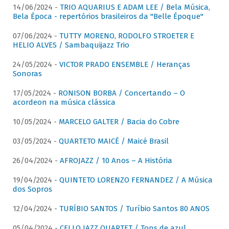
14/06/2024 -
TRIO AQUARIUS E ADAM LEE / Bela Música,
Bela Época - repertórios brasileiros da "Belle Époque"
07/06/2024 -
TUTTY MORENO, RODOLFO STROETER E
HELIO ALVES / Sambaquijazz Trio
24/05/2024 -
VICTOR PRADO ENSEMBLE / Heranças
Sonoras
17/05/2024 -
RONISON BORBA / Concertando – O
acordeon na música clássica
10/05/2024 -
MARCELO GALTER / Bacia do Cobre
03/05/2024 -
QUARTETO MAICÉ / Maicé Brasil
26/04/2024 -
AFROJAZZ / 10 Anos – A História
19/04/2024 -
QUINTETO LORENZO FERNANDEZ / A Música
dos Sopros
12/04/2024 -
TURÍBIO SANTOS / Turíbio Santos 80 ANOS
05/04/2024 -
CELLO JAZZ QUARTET / Tons de azul