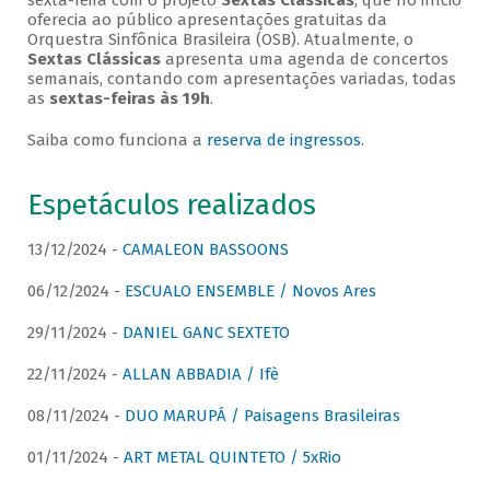
sexta-feira com o projeto
Sextas Clássicas
, que no início
oferecia ao público apresentações gratuitas da
Orquestra Sinfônica Brasileira (OSB). Atualmente, o
Sextas Clássicas
apresenta uma agenda de concertos
semanais, contando com apresentações variadas, todas
as
sextas-feiras às 19h
.
Saiba como funciona a
reserva de ingressos
.
Espetáculos realizados
13/12/2024 -
CAMALEON BASSOONS
06/12/2024 -
ESCUALO ENSEMBLE / Novos Ares
29/11/2024 -
DANIEL GANC SEXTETO
22/11/2024 -
ALLAN ABBADIA / Ifè
08/11/2024 -
DUO MARUPÁ / Paisagens Brasileiras
01/11/2024 -
ART METAL QUINTETO / 5xRio