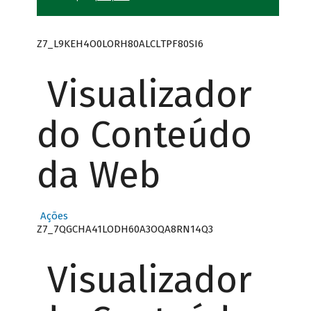
Z7_L9KEH4O0LORH80ALCLTPF80SI6
Visualizador
do Conteúdo
da Web
Ações
Z7_7QGCHA41LODH60A3OQA8RN14Q3
Visualizador