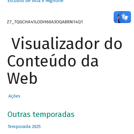
Estudos de Villa e Mignone
Z7_7QGCHA41LODH60A3OQA8RN14Q1
Visualizador do
Conteúdo da
Web
Ações
Outras temporadas
Temporada 2025