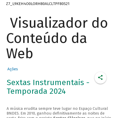
Z7_L9KEH4O0LORH80ALCLTPF80S21
Visualizador do
Conteúdo da
Web
Ações
Sextas Instrumentais -
Temporada 2024
A música erudita sempre teve lugar no Espaço Cultural
BNDES. Em 2010, ganhou definitivamente as noites de