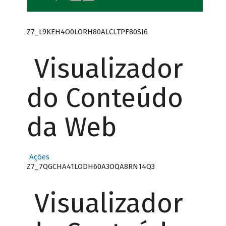
Z7_L9KEH4O0LORH80ALCLTPF80SI6
Visualizador
do Conteúdo
da Web
Ações
Z7_7QGCHA41LODH60A3OQA8RN14Q3
Visualizador