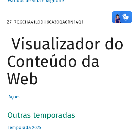
Estudos de Villa e Mignone
Z7_7QGCHA41LODH60A3OQA8RN14Q1
Visualizador do
Conteúdo da
Web
Ações
Outras temporadas
Temporada 2025