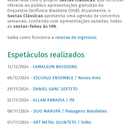
sexta-feira com o projeto
Sextas Clássicas
, que no início
oferecia ao público apresentações gratuitas da
Orquestra Sinfônica Brasileira (OSB). Atualmente, o
Sextas Clássicas
apresenta uma agenda de concertos
semanais, contando com apresentações variadas, todas
as
sextas-feiras às 19h
.
Saiba como funciona a
reserva de ingressos
.
Espetáculos realizados
13/12/2024 -
CAMALEON BASSOONS
06/12/2024 -
ESCUALO ENSEMBLE / Novos Ares
29/11/2024 -
DANIEL GANC SEXTETO
22/11/2024 -
ALLAN ABBADIA / Ifè
08/11/2024 -
DUO MARUPÁ / Paisagens Brasileiras
01/11/2024 -
ART METAL QUINTETO / 5xRio