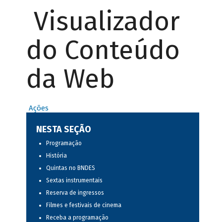
Visualizador
do Conteúdo
da Web
Ações
NESTA SEÇÃO
Programação
História
Quintas no BNDES
Sextas instrumentais
Reserva de ingressos
Filmes e festivais de cinema
Receba a programação