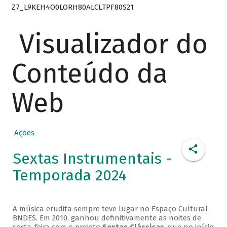
Z7_L9KEH4O0LORH80ALCLTPF80S21
Visualizador do
Conteúdo da
Web
Ações
Sextas Instrumentais -
Temporada 2024
A música erudita sempre teve lugar no Espaço Cultural
BNDES. Em 2010, ganhou definitivamente as noites de