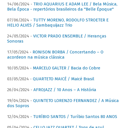
14/06/2024 -
TRIO AQUARIUS E ADAM LEE / Bela Música,
Bela Época - repertórios brasileiros da "Belle Époque"
07/06/2024 -
TUTTY MORENO, RODOLFO STROETER E
HELIO ALVES / Sambaquijazz Trio
24/05/2024 -
VICTOR PRADO ENSEMBLE / Heranças
Sonoras
17/05/2024 -
RONISON BORBA / Concertando – O
acordeon na música clássica
10/05/2024 -
MARCELO GALTER / Bacia do Cobre
03/05/2024 -
QUARTETO MAICÉ / Maicé Brasil
26/04/2024 -
AFROJAZZ / 10 Anos – A História
19/04/2024 -
QUINTETO LORENZO FERNANDEZ / A Música
dos Sopros
12/04/2024 -
TURÍBIO SANTOS / Turíbio Santos 80 ANOS
05/04/2024 -
CELLO JAZZ QUARTET / Tons de azul