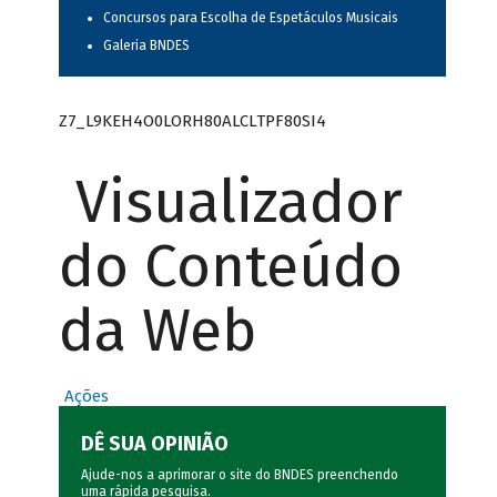
Concursos para Escolha de Espetáculos Musicais
Galeria BNDES
Z7_L9KEH4O0LORH80ALCLTPF80SI4
Visualizador
do Conteúdo
da Web
Ações
DÊ SUA OPINIÃO
Ajude-nos a aprimorar o site do BNDES preenchendo
uma rápida
pesquisa
.