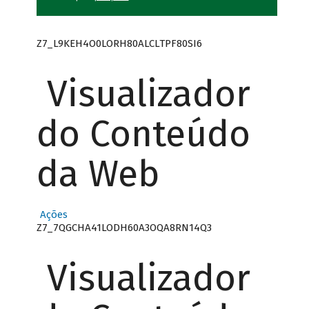
Z7_L9KEH4O0LORH80ALCLTPF80SI6
Visualizador
do Conteúdo
da Web
Ações
Z7_7QGCHA41LODH60A3OQA8RN14Q3
Visualizador