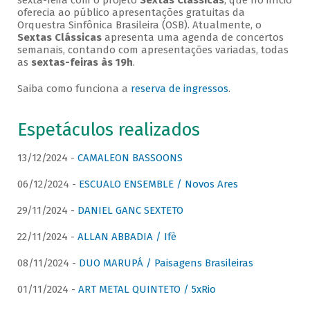
sexta-feira com o projeto
Sextas Clássicas
, que no início
oferecia ao público apresentações gratuitas da
Orquestra Sinfônica Brasileira (OSB). Atualmente, o
Sextas Clássicas
apresenta uma agenda de concertos
semanais, contando com apresentações variadas, todas
as
sextas-feiras às 19h
.
Saiba como funciona a
reserva de ingressos
.
Espetáculos realizados
13/12/2024 -
CAMALEON BASSOONS
06/12/2024 -
ESCUALO ENSEMBLE / Novos Ares
29/11/2024 -
DANIEL GANC SEXTETO
22/11/2024 -
ALLAN ABBADIA / Ifè
08/11/2024 -
DUO MARUPÁ / Paisagens Brasileiras
01/11/2024 -
ART METAL QUINTETO / 5xRio