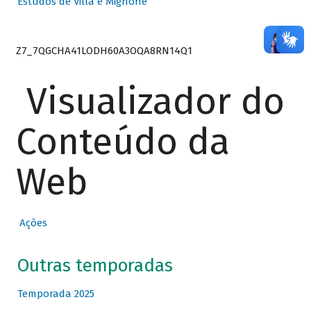
Estudos de Villa e Mignone
Z7_7QGCHA41LODH60A3OQA8RN14Q1
Visualizador do
Conteúdo da
Web
Ações
Outras temporadas
Temporada 2025