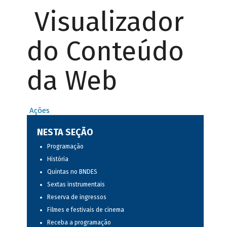
Visualizador
do Conteúdo
da Web
Ações
NESTA SEÇÃO
Programação
História
Quintas no BNDES
Sextas instrumentais
Reserva de ingressos
Filmes e festivais de cinema
Receba a programação