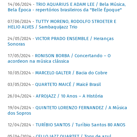
14/06/2024 -
TRIO AQUARIUS E ADAM LEE / Bela Música,
Bela Época - repertórios brasileiros da "Belle Époque"
07/06/2024 -
TUTTY MORENO, RODOLFO STROETER E
HELIO ALVES / Sambaquijazz Trio
24/05/2024 -
VICTOR PRADO ENSEMBLE / Heranças
Sonoras
17/05/2024 -
RONISON BORBA / Concertando – O
acordeon na música clássica
10/05/2024 -
MARCELO GALTER / Bacia do Cobre
03/05/2024 -
QUARTETO MAICÉ / Maicé Brasil
26/04/2024 -
AFROJAZZ / 10 Anos – A História
19/04/2024 -
QUINTETO LORENZO FERNANDEZ / A Música
dos Sopros
12/04/2024 -
TURÍBIO SANTOS / Turíbio Santos 80 ANOS
05/04/2024 -
CELLO JAZZ QUARTET / Tons de azul