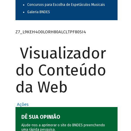
Concursos para Escolha de Espetáculos Musicais
Galeria BNDES
Z7_L9KEH4O0LORH80ALCLTPF80SI4
Visualizador
do Conteúdo
da Web
Ações
DÊ SUA OPINIÃO
Ajude-nos a aprimorar o site do BNDES preenchendo
uma rápida
pesquisa
.