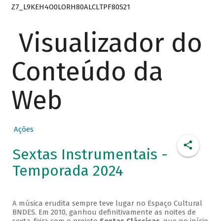
Z7_L9KEH4O0LORH80ALCLTPF80S21
Visualizador do
Conteúdo da
Web
Ações
Sextas Instrumentais -
Temporada 2024
A música erudita sempre teve lugar no Espaço Cultural
BNDES. Em 2010, ganhou definitivamente as noites de