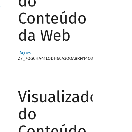
do
"
Conteúdo
da Web
Ações
Z7_7QGCHA41LODH60A3OQA8RN14Q3
Visualizador
do
Conteúdo