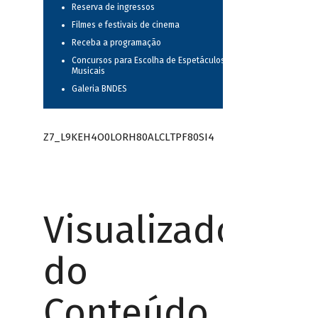
Reserva de ingressos
Filmes e festivais de cinema
Receba a programação
Concursos para Escolha de Espetáculos
Musicais
Galeria BNDES
Z7_L9KEH4O0LORH80ALCLTPF80SI4
Visualizador
do
Conteúdo