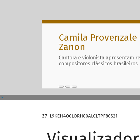
Camila Provenzale 
Zanon
Cantora e violonista apresentam r
compositores clássicos brasileiros
Z7_L9KEH4O0LORH80ALCLTPF80S21
Visualizado