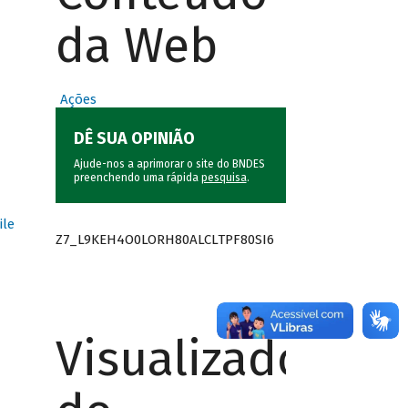
da Web
Ações
DÊ SUA OPINIÃO
Ajude-nos a aprimorar o site do BNDES
preenchendo uma rápida
pesquisa
.
ile
Z7_L9KEH4O0LORH80ALCLTPF80SI6
Visualizador