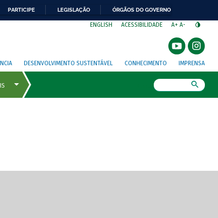
PARTICIPE
LEGISLAÇÃO
ÓRGÃOS DO GOVERNO
⁣
ENGLISH
ACESSIBILIDADE
A+
A-
NCIA
DESENVOLVIMENTO SUSTENTÁVEL
CONHECIMENTO
IMPRENSA
Busca
gem de tela