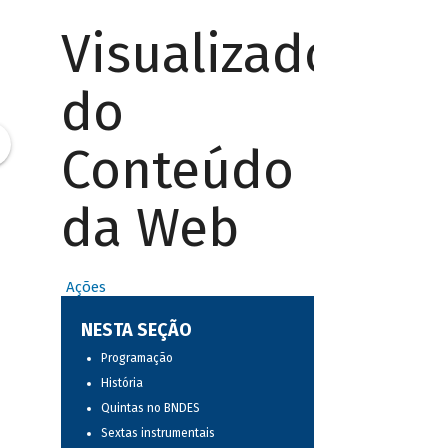
Visualizador
do
Conteúdo
da Web
Ações
NESTA SEÇÃO
Programação
História
Quintas no BNDES
Sextas instrumentais