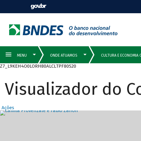
Z7_L9KEH4O0LORH80ALCLTPF80S20
Visualizador do 
Ações
Destaques Prin