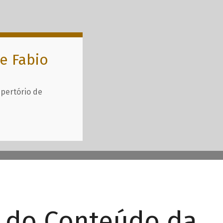
e Fabio
epertório de
r do Conteúdo da