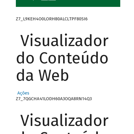
Z7_L9KEH4O0LORH80ALCLTPF80SI6
Visualizador
do Conteúdo
da Web
Ações
Z7_7QGCHA41LODH60A3OQA8RN14Q3
Visualizador