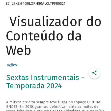
Z7_L9KEH4O0LORH80ALCLTPF80S21
Visualizador do
Conteúdo da
Web
Ações
Sextas Instrumentais -
Temporada 2024
A música erudita sempre teve lugar no Espaço Cultural
BNDES. Em 2010, ganhou definitivamente as noites de