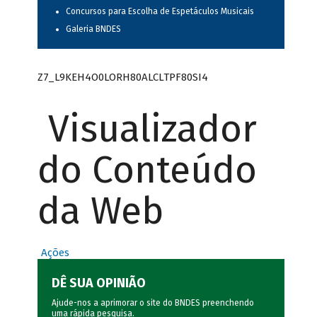
Concursos para Escolha de Espetáculos Musicais
Galeria BNDES
Z7_L9KEH4O0LORH80ALCLTPF80SI4
Visualizador
do Conteúdo
da Web
Ações
DÊ SUA OPINIÃO
Ajude-nos a aprimorar o site do BNDES preenchendo
uma rápida
pesquisa
.