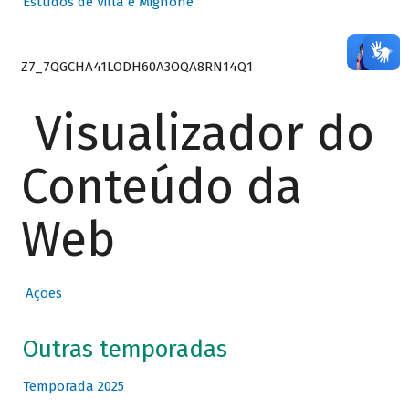
Estudos de Villa e Mignone
Z7_7QGCHA41LODH60A3OQA8RN14Q1
Visualizador do
Conteúdo da
Web
Ações
Outras temporadas
Temporada 2025