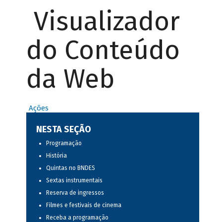
Visualizador
do Conteúdo
da Web
Ações
NESTA SEÇÃO
Programação
História
Quintas no BNDES
Sextas instrumentais
Reserva de ingressos
Filmes e festivais de cinema
Receba a programação