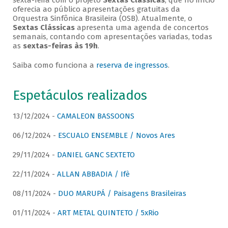
sexta-feira com o projeto
Sextas Clássicas
, que no início
oferecia ao público apresentações gratuitas da
Orquestra Sinfônica Brasileira (OSB). Atualmente, o
Sextas Clássicas
apresenta uma agenda de concertos
semanais, contando com apresentações variadas, todas
as
sextas-feiras às 19h
.
Saiba como funciona a
reserva de ingressos
.
Espetáculos realizados
13/12/2024 -
CAMALEON BASSOONS
06/12/2024 -
ESCUALO ENSEMBLE / Novos Ares
29/11/2024 -
DANIEL GANC SEXTETO
22/11/2024 -
ALLAN ABBADIA / Ifè
08/11/2024 -
DUO MARUPÁ / Paisagens Brasileiras
01/11/2024 -
ART METAL QUINTETO / 5xRio