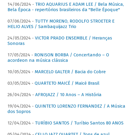
14/06/2024 -
TRIO AQUARIUS E ADAM LEE / Bela Música,
Bela Época - repertórios brasileiros da "Belle Époque"
07/06/2024 -
TUTTY MORENO, RODOLFO STROETER E
HELIO ALVES / Sambaquijazz Trio
24/05/2024 -
VICTOR PRADO ENSEMBLE / Heranças
Sonoras
17/05/2024 -
RONISON BORBA / Concertando – O
acordeon na música clássica
10/05/2024 -
MARCELO GALTER / Bacia do Cobre
03/05/2024 -
QUARTETO MAICÉ / Maicé Brasil
26/04/2024 -
AFROJAZZ / 10 Anos – A História
19/04/2024 -
QUINTETO LORENZO FERNANDEZ / A Música
dos Sopros
12/04/2024 -
TURÍBIO SANTOS / Turíbio Santos 80 ANOS
05/04/2024 -
CELLO JAZZ QUARTET / Tons de azul