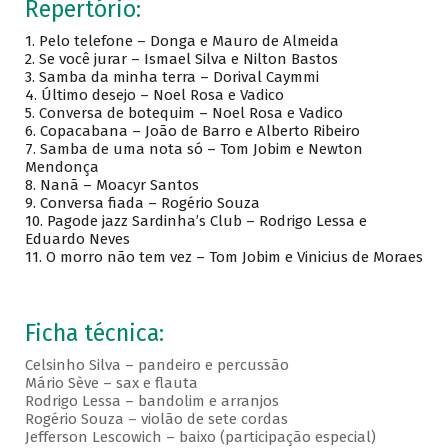
Repertório:
1. Pelo telefone – Donga e Mauro de Almeida
2. Se você jurar – Ismael Silva e Nilton Bastos
3. Samba da minha terra – Dorival Caymmi
4. Último desejo – Noel Rosa e Vadico
5. Conversa de botequim – Noel Rosa e Vadico
6. Copacabana – João de Barro e Alberto Ribeiro
7. Samba de uma nota só – Tom Jobim e Newton
Mendonça
8. Nanã – Moacyr Santos
9. Conversa fiada – Rogério Souza
10. Pagode jazz Sardinha’s Club – Rodrigo Lessa e
Eduardo Neves
11. O morro não tem vez – Tom Jobim e Vinicius de Moraes
Ficha técnica:
Celsinho Silva – pandeiro e percussão
Mário Sève – sax e flauta
Rodrigo Lessa – bandolim e arranjos
Rogério Souza – violão de sete cordas
Jefferson Lescowich – baixo (participação especial)