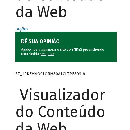
da Web
Ações
DÊ SUA OPINIÃO
Ajude-nos a aprimorar o site do BNDES preenchendo
uma rápida
pesquisa
.
Z7_L9KEH4O0LORH80ALCLTPF80SI6
Visualizador
do Conteúdo
da Web