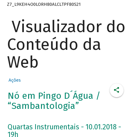
Z7_L9KEH4O0LORH80ALCLTPF80S21
Visualizador do
Conteúdo da
Web
Ações
Nó em Pingo D´Água /
“Sambantologia”
Quartas Instrumentais - 10.01.2018 -
19h