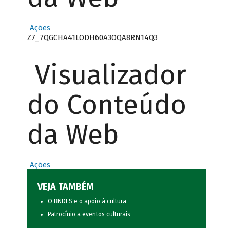
Ações
Z7_7QGCHA41LODH60A3OQA8RN14Q3
Visualizador
do Conteúdo
da Web
Ações
VEJA TAMBÉM
O BNDES e o apoio à cultura
Patrocínio a eventos culturais