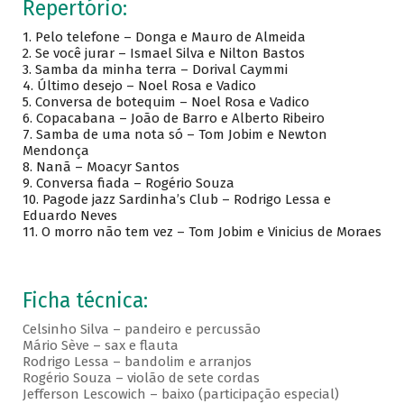
Repertório:
1. Pelo telefone – Donga e Mauro de Almeida
2. Se você jurar – Ismael Silva e Nilton Bastos
3. Samba da minha terra – Dorival Caymmi
4. Último desejo – Noel Rosa e Vadico
5. Conversa de botequim – Noel Rosa e Vadico
6. Copacabana – João de Barro e Alberto Ribeiro
7. Samba de uma nota só – Tom Jobim e Newton
Mendonça
8. Nanã – Moacyr Santos
9. Conversa fiada – Rogério Souza
10. Pagode jazz Sardinha’s Club – Rodrigo Lessa e
Eduardo Neves
11. O morro não tem vez – Tom Jobim e Vinicius de Moraes
Ficha técnica:
Celsinho Silva – pandeiro e percussão
Mário Sève – sax e flauta
Rodrigo Lessa – bandolim e arranjos
Rogério Souza – violão de sete cordas
Jefferson Lescowich – baixo (participação especial)