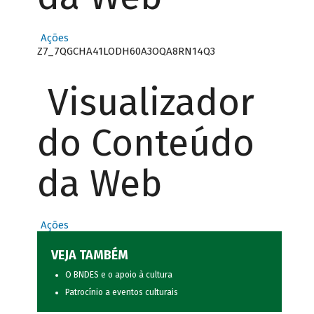
Ações
Z7_7QGCHA41LODH60A3OQA8RN14Q3
Visualizador
do Conteúdo
da Web
Ações
VEJA TAMBÉM
O BNDES e o apoio à cultura
Patrocínio a eventos culturais