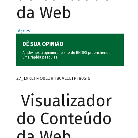
da Web
Ações
DÊ SUA OPINIÃO
Ajude-nos a aprimorar o site do BNDES preenchendo
uma rápida
pesquisa
.
Z7_L9KEH4O0LORH80ALCLTPF80SI6
Visualizador
do Conteúdo
da Web