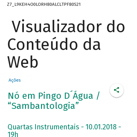
Z7_L9KEH4O0LORH80ALCLTPF80S21
Visualizador do
Conteúdo da
Web
Ações
Nó em Pingo D´Água /
“Sambantologia”
Quartas Instrumentais - 10.01.2018 -
19h