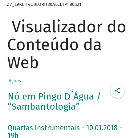
Z7_L9KEH4O0LORH80ALCLTPF80S21
Visualizador do
Conteúdo da
Web
Ações
Nó em Pingo D´Água /
“Sambantologia”
Quartas Instrumentais - 10.01.2018 -
19h