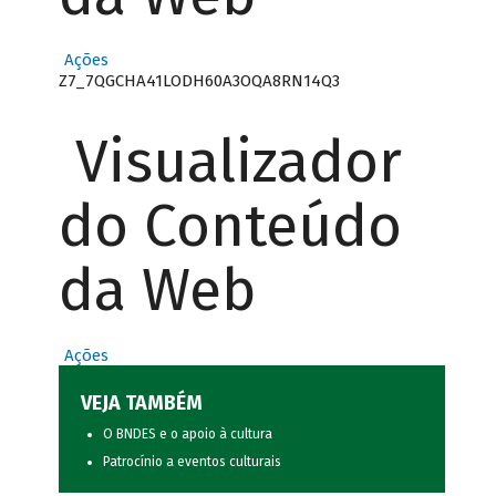
Ações
Z7_7QGCHA41LODH60A3OQA8RN14Q3
Visualizador
do Conteúdo
da Web
Ações
VEJA TAMBÉM
O BNDES e o apoio à cultura
Patrocínio a eventos culturais