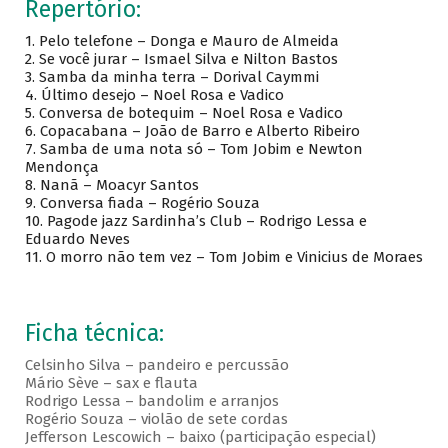
Repertório:
1. Pelo telefone – Donga e Mauro de Almeida
2. Se você jurar – Ismael Silva e Nilton Bastos
3. Samba da minha terra – Dorival Caymmi
4. Último desejo – Noel Rosa e Vadico
5. Conversa de botequim – Noel Rosa e Vadico
6. Copacabana – João de Barro e Alberto Ribeiro
7. Samba de uma nota só – Tom Jobim e Newton
Mendonça
8. Nanã – Moacyr Santos
9. Conversa fiada – Rogério Souza
10. Pagode jazz Sardinha’s Club – Rodrigo Lessa e
Eduardo Neves
11. O morro não tem vez – Tom Jobim e Vinicius de Moraes
Ficha técnica:
Celsinho Silva – pandeiro e percussão
Mário Sève – sax e flauta
Rodrigo Lessa – bandolim e arranjos
Rogério Souza – violão de sete cordas
Jefferson Lescowich – baixo (participação especial)