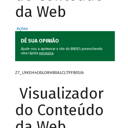
da Web
Ações
DÊ SUA OPINIÃO
Ajude-nos a aprimorar o site do BNDES preenchendo
uma rápida
pesquisa
.
Z7_L9KEH4O0LORH80ALCLTPF80SI6
Visualizador
do Conteúdo
da Web