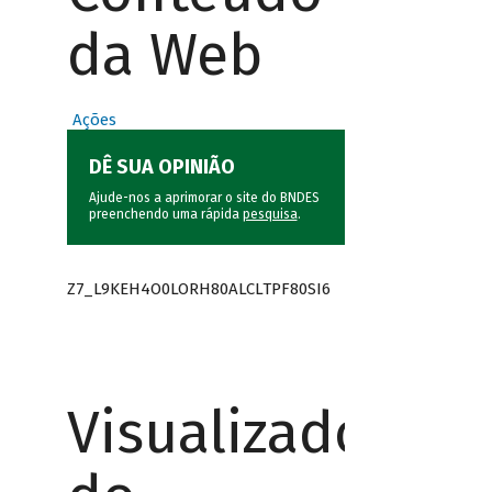
da Web
Ações
DÊ SUA OPINIÃO
Ajude-nos a aprimorar o site do BNDES
preenchendo uma rápida
pesquisa
.
Z7_L9KEH4O0LORH80ALCLTPF80SI6
Visualizador