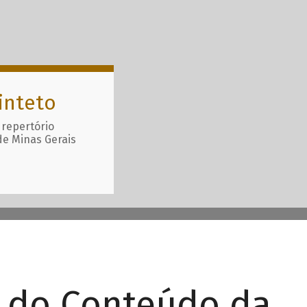
inteto
 repertório
de Minas Gerais
r do Conteúdo da