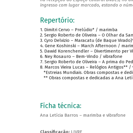
ingresso com lugar marcado, estando o númer
Repertório:
1.
Dimitri Cervo – Prelúdio* / marimba
2.
Sergio Roberto de Oliveira – O Olhar da Sa
3.
Cyro Delvizio – Maracatu (de Baque Virado)
4.
Gene Koshinski – March Afternoon / mari
5.
Dawid Korenchendler – Divertimento per Vi
6.
Ney Rosauro – Bem-Vindo / vibrafone
7.
Sergio Roberto de Oliveira – A prima do Ped
8.
Marcos Vieira Lucas – Relógios Antigos** /
*Estreias Mundiais. Obras compostas e dedic
** Obras compostas e dedicadas a Ana Letíc
Ficha técnica:
Ana Letícia Barros – marimba e vibrafone
Classificação:
LIVRE