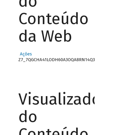
do
Conteúdo
da Web
Ações
Z7_7QGCHA41LODH60A3OQA8RN14Q3
Visualizador
do
Conteúdo