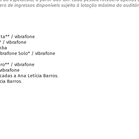
o de ingressos disponíveis sujeito à lotação máxima do auditór
nta** / vibrafone
* / vibrafone
mba
brafone Solo* / vibrafone
ro** / vibrafone
 vibrafone
adas a Ana Letícia Barros.
ia Barros.