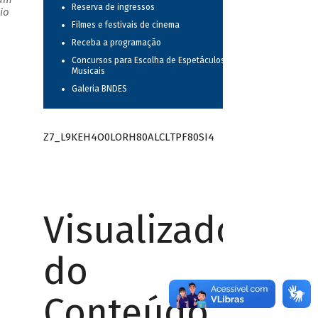
Reserva de ingressos
io
Filmes e festivais de cinema
Receba a programação
Concursos para Escolha de Espetáculos
Musicais
Galeria BNDES
Z7_L9KEH4O0LORH80ALCLTPF80SI4
Visualizador
do
Conteúdo