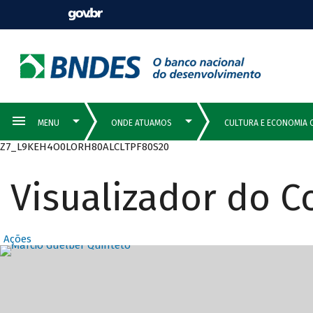
Z7_L9KEH4O0LORH80ALCLTPF80S20
Visualizador do 
Ações
Destaques Prin