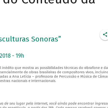
Esculturas Sonoras”
2018 - 19h
l inédito que mostra as possibilidades técnicas do vibrafone e da
sencialmente de obras brasileiras de compositores vivos, incluin
cadas a Ana Letícia – professora de Percussão e Música de Câma
estras nacionais e internacionais.
a de seu lugar pela internet, você ainda pode encontrar ingress
a do espetáculo, a partir das 18h. Cada pessoa receberá apenas