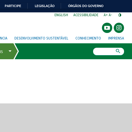
PARTICIPE
LEGISLAÇÃO
ÓRGÃOS DO GOVERNO
⁣
ENGLISH
ACESSIBILIDADE
A+
A-
NCIA
DESENVOLVIMENTO SUSTENTÁVEL
CONHECIMENTO
IMPRENSA
Busca
gem de tela