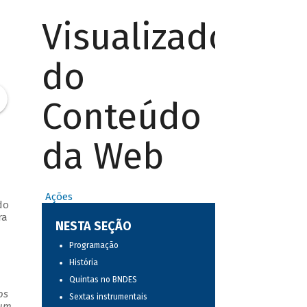
Visualizador
do
Conteúdo
da Web
Ações
do
ra
NESTA SEÇÃO
Programação
História
Quintas no BNDES
os
Sextas instrumentais
 um