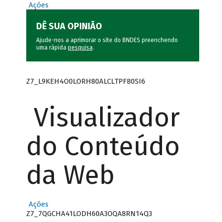
Ações
DÊ SUA OPINIÃO
Ajude-nos a aprimorar o site do BNDES preenchendo
uma rápida
pesquisa
.
Z7_L9KEH4O0LORH80ALCLTPF80SI6
Visualizador
do Conteúdo
da Web
Ações
Z7_7QGCHA41LODH60A3OQA8RN14Q3