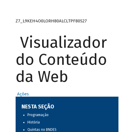
Z7_L9KEH4O0LORH80ALCLTPF80S27
Visualizador
do Conteúdo
da Web
Ações
NESTA SEÇÃO
Programação
História
Quintas no BNDES