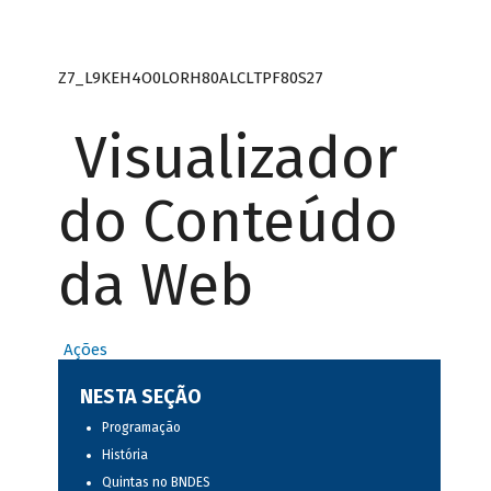
Z7_L9KEH4O0LORH80ALCLTPF80S27
Visualizador
do Conteúdo
da Web
Ações
NESTA SEÇÃO
Programação
História
Quintas no BNDES