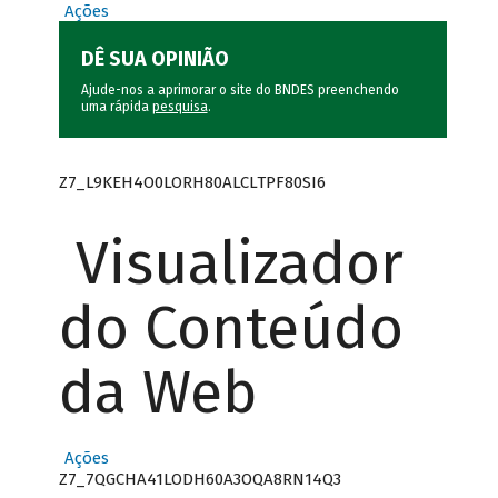
Ações
DÊ SUA OPINIÃO
Ajude-nos a aprimorar o site do BNDES preenchendo
uma rápida
pesquisa
.
Z7_L9KEH4O0LORH80ALCLTPF80SI6
Visualizador
do Conteúdo
da Web
Ações
Z7_7QGCHA41LODH60A3OQA8RN14Q3