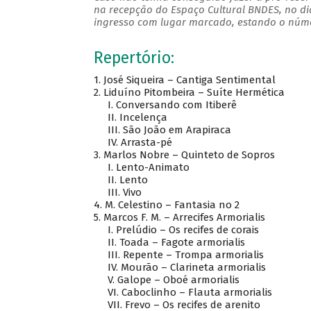
na recepção do Espaço Cultural BNDES, no di
ingresso com lugar marcado, estando o númer
Repertório:
1. José Siqueira – Cantiga Sentimental
2. Liduíno Pitombeira – Suíte Hermética
I. Conversando com Itiberê
II. Incelença
III. São João em Arapiraca
IV. Arrasta-pé
3. Marlos Nobre – Quinteto de Sopros
I. Lento-Animato
II. Lento
III. Vivo
4. M. Celestino – Fantasia no 2
5. Marcos F. M. – Arrecifes Armorialis
I. Prelúdio – Os recifes de corais
II. Toada – Fagote armorialis
III. Repente – Trompa armorialis
IV. Mourão – Clarineta armorialis
V. Galope – Oboé armorialis
VI. Caboclinho – Flauta armorialis
VII. Frevo – Os recifes de arenito