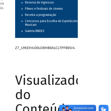
Reserva de ingressos
 um
io.
Filmes e festivais de cinema
Receba a programação
Concursos para Escolha de Espetáculos
Musicais
Galeria BNDES
Z7_L9KEH4O0LORH80ALCLTPF80SI4
Visualizador
do
Conteúdo