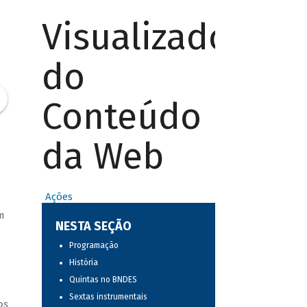
Visualizador
do
Conteúdo
da Web
Ações
m
NESTA SEÇÃO
Programação
História
Quintas no BNDES
Sextas instrumentais
os