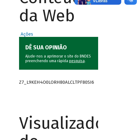
da Web
Ações
DÊ SUA OPINIÃO
Ajude-nos a aprimorar o site do BNDES
preenchendo uma rápida
pesquisa
.
Z7_L9KEH4O0LORH80ALCLTPF80SI6
Visualizador