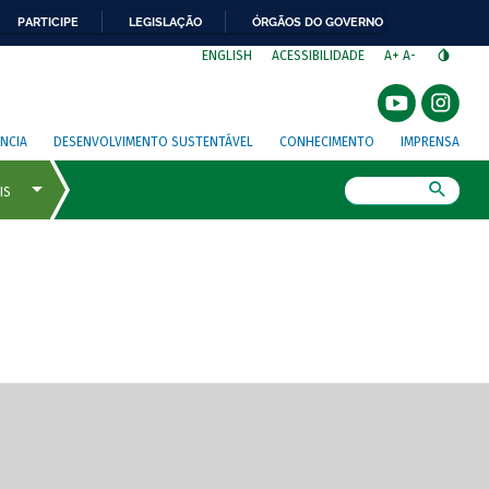
PARTICIPE
LEGISLAÇÃO
ÓRGÃOS DO GOVERNO
⁣
ENGLISH
ACESSIBILIDADE
A+
A-
NCIA
DESENVOLVIMENTO SUSTENTÁVEL
CONHECIMENTO
IMPRENSA
Busca
gem de tela