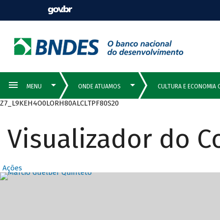
Z7_L9KEH4O0LORH80ALCLTPF80S20
Visualizador do 
Ações
Destaques Prin