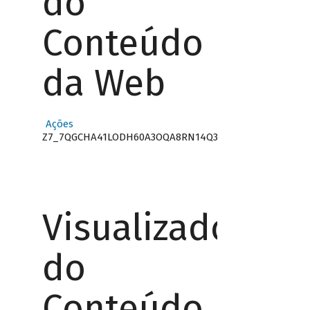
do
Conteúdo
da Web
Ações
Z7_7QGCHA41LODH60A3OQA8RN14Q3
Visualizador
do
Conteúdo