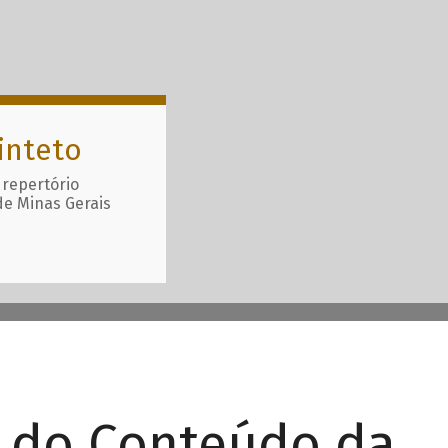
inteto
 repertório
de Minas Gerais
r do Conteúdo da