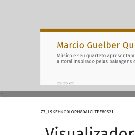
Marcio Guelber Qu
Músico e seu quarteto apresentam
autoral inspirado pelas paisagens 
Z7_L9KEH4O0LORH80ALCLTPF80S21
Visualizado