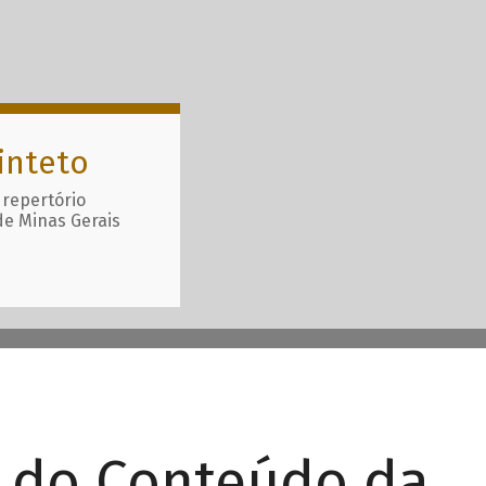
inteto
 repertório
de Minas Gerais
r do Conteúdo da