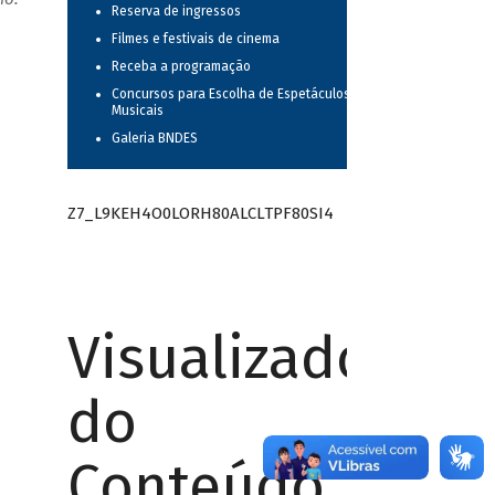
Reserva de ingressos
Filmes e festivais de cinema
Receba a programação
Concursos para Escolha de Espetáculos
Musicais
Galeria BNDES
Z7_L9KEH4O0LORH80ALCLTPF80SI4
Visualizador
do
Conteúdo