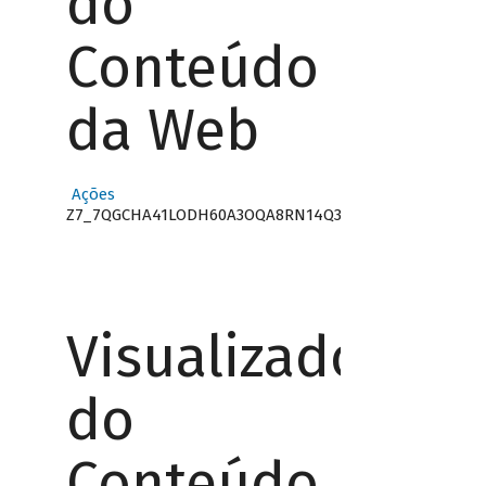
do
Conteúdo
da Web
Ações
Z7_7QGCHA41LODH60A3OQA8RN14Q3
Visualizador
do
Conteúdo