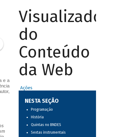
Visualizador
do
Conteúdo
da Web
a e a
ência
Ações
utor,
NESTA SEÇÃO
Programação
História
Quintas no BNDES
os
 um
Sextas instrumentais
io.