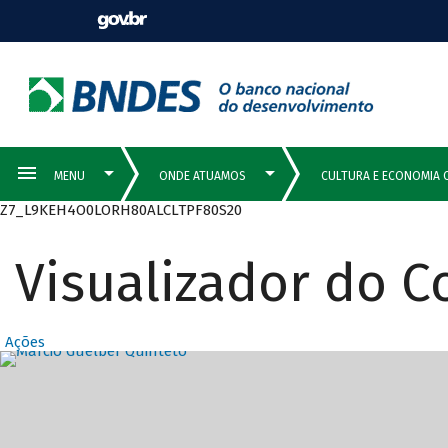
Z7_L9KEH4O0LORH80ALCLTPF80S20
Visualizador do 
Ações
Destaques Prin