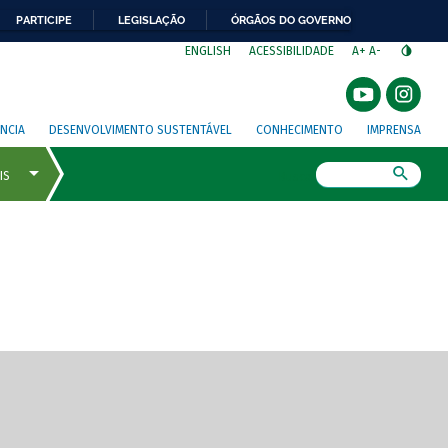
PARTICIPE
LEGISLAÇÃO
ÓRGÃOS DO GOVERNO
⁣
ENGLISH
ACESSIBILIDADE
A+
A-
NCIA
DESENVOLVIMENTO SUSTENTÁVEL
CONHECIMENTO
IMPRENSA
Busca
gem de tela