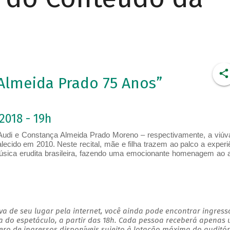
Almeida Prado 75 Anos”
2018 - 19h
Audi e Constança Almeida Prado Moreno – respectivamente, a viúv
lecido em 2010. Neste recital, mãe e filha trazem ao palco a experi
ica erudita brasileira, fazendo uma emocionante homenagem ao a
a de seu lugar pela internet, você ainda pode encontrar ingress
a do espetáculo, a partir das 18h. Cada pessoa receberá apenas
o de ingressos disponíveis sujeito à lotação máxima do auditór