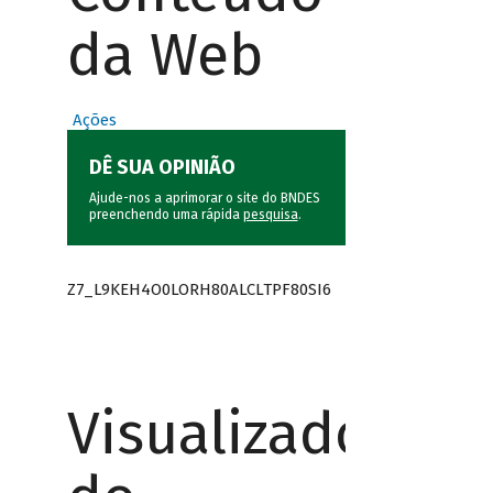
da Web
Ações
DÊ SUA OPINIÃO
Ajude-nos a aprimorar o site do BNDES
preenchendo uma rápida
pesquisa
.
Z7_L9KEH4O0LORH80ALCLTPF80SI6
Visualizador