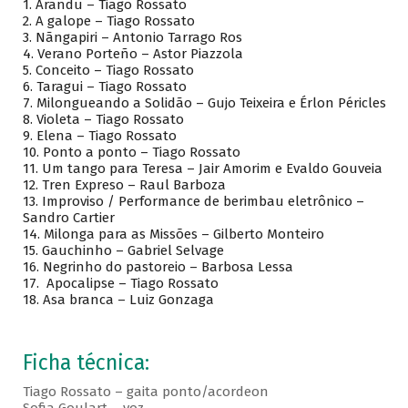
1.
Arandu – Tiago Rossato
2.
A galope – Tiago Rossato
3.
Nãngapiri – Antonio Tarrago Ros
4.
Verano Porteño – Astor Piazzola
5.
Conceito – Tiago Rossato
6.
Taragui – Tiago Rossato
7.
Milongueando a Solidão – Gujo Teixeira e Érlon Péricles
8.
Violeta – Tiago Rossato
9.
Elena – Tiago Rossato
10.
Ponto a ponto – Tiago Rossato
11.
Um tango para Teresa – Jair Amorim e Evaldo Gouveia
12.
Tren Expreso – Raul Barboza
13.
Improviso / Performance de berimbau eletrônico –
Sandro Cartier
14.
Milonga para as Missões – Gilberto Monteiro
15.
Gauchinho – Gabriel Selvage
16.
Negrinho do pastoreio – Barbosa Lessa
17.
Apocalipse – Tiago Rossato
18.
Asa branca – Luiz Gonzaga
Ficha técnica:
Tiago Rossato – gaita ponto/acordeon