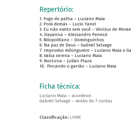
Repertório:
1.
Fogo de palha – Luciano Maia
2.
Porá demás – Lucio Yanel
3.
Eu não existo sem você – Vinícius de Mora
4.
Dayanna – Alessandro Penezzi
5.
Nilopolitano – Dominguinhos
6.
Na paz de Deus – Gabriel Selvage
7.
Improviso milongueiro – Luciano Maia e Ga
8.
Valsa serena – Luciano Maia
9.
Noctuna – Julián Plaza
10.
Fincando o garrão – Luciano Maia
Ficha técnica:
Luciano Maia – acordeon
Gabriel Selvage – violão de 7 cordas
Classificação:
LIVRE