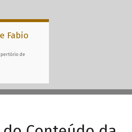
e Fabio
epertório de
r do Conteúdo da