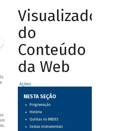
Visualizador
do
Conteúdo
da Web
ís
a
Ações
NESTA SEÇÃO
Programação
História
os
Quintas no BNDES
 um
io.
Sextas instrumentais