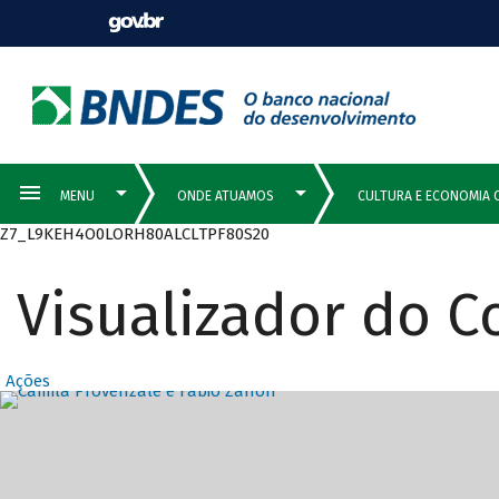
Z7_L9KEH4O0LORH80ALCLTPF80S20
Visualizador do 
Ações
Destaques Prin