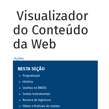
Visualizador
do Conteúdo
da Web
Ações
NESTA SEÇÃO
Programação
História
Quintas no BNDES
Sextas instrumentais
Reserva de ingressos
Filmes e festivais de cinema