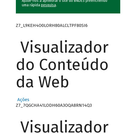
Ajude-nos a aprimorar o site do BNDES preenchendo
uma rápida
pesquisa
.
Z7_L9KEH4O0LORH80ALCLTPF80SI6
Visualizador
do Conteúdo
da Web
Ações
Z7_7QGCHA41LODH60A3OQA8RN14Q3
Visualizador