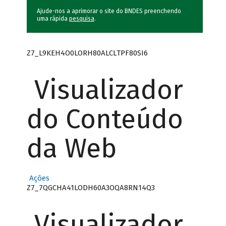
Ajude-nos a aprimorar o site do BNDES preenchendo
uma rápida
pesquisa
.
Z7_L9KEH4O0LORH80ALCLTPF80SI6
Visualizador
do Conteúdo
da Web
Ações
Z7_7QGCHA41LODH60A3OQA8RN14Q3
Visualizador