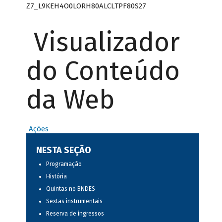
Z7_L9KEH4O0LORH80ALCLTPF80S27
Visualizador
do Conteúdo
da Web
Ações
NESTA SEÇÃO
Programação
História
Quintas no BNDES
Sextas instrumentais
Reserva de ingressos