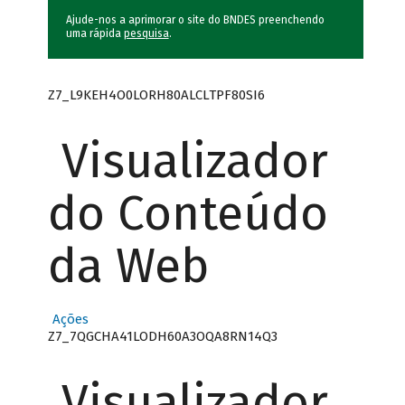
Ajude-nos a aprimorar o site do BNDES preenchendo
uma rápida
pesquisa
.
Z7_L9KEH4O0LORH80ALCLTPF80SI6
Visualizador
do Conteúdo
da Web
Ações
Z7_7QGCHA41LODH60A3OQA8RN14Q3
Visualizador