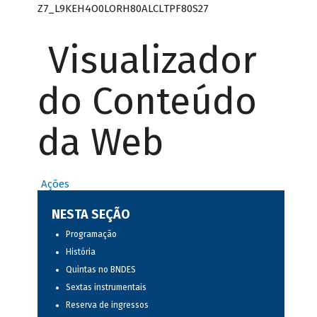
Z7_L9KEH4O0LORH80ALCLTPF80S27
Visualizador
do Conteúdo
da Web
Ações
NESTA SEÇÃO
Programação
História
Quintas no BNDES
Sextas instrumentais
Reserva de ingressos