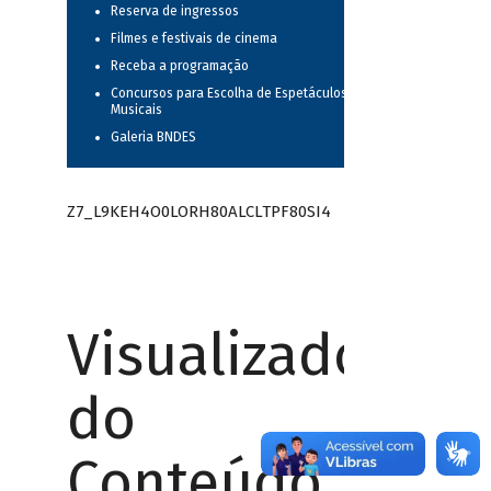
Reserva de ingressos
Filmes e festivais de cinema
Receba a programação
Concursos para Escolha de Espetáculos
Musicais
Galeria BNDES
Z7_L9KEH4O0LORH80ALCLTPF80SI4
Visualizador
do
Conteúdo