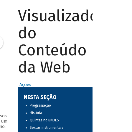
Visualizador
do
Conteúdo
da Web
Ações
NESTA SEÇÃO
Programação
História
ssos
Quintas no BNDES
s um
io.
Sextas instrumentais