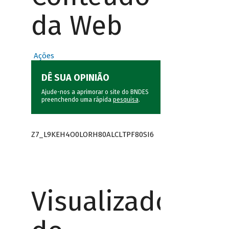
da Web
Ações
DÊ SUA OPINIÃO
Ajude-nos a aprimorar o site do BNDES
preenchendo uma rápida
pesquisa
.
Z7_L9KEH4O0LORH80ALCLTPF80SI6
Visualizador