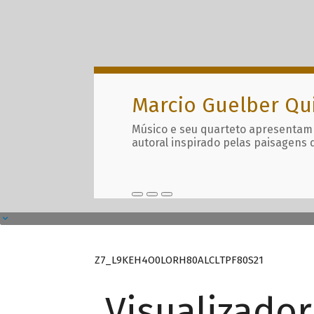
Marcio Guelber Qu
Músico e seu quarteto apresentam
autoral inspirado pelas paisagens 
Z7_L9KEH4O0LORH80ALCLTPF80S21
Visualizado