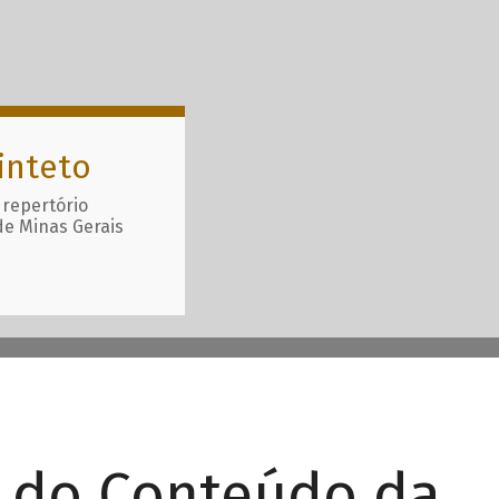
inteto
 repertório
de Minas Gerais
r do Conteúdo da