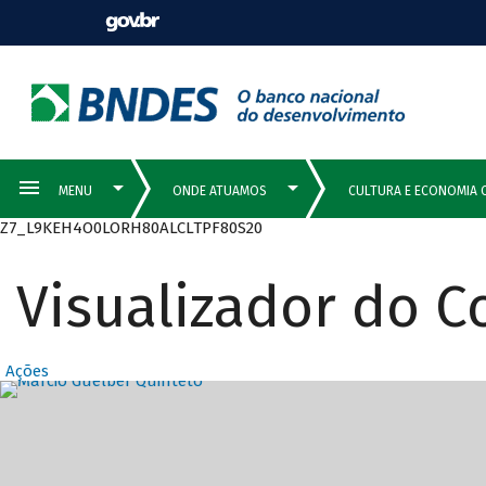
Z7_L9KEH4O0LORH80ALCLTPF80S20
Visualizador do 
Ações
Destaques Prin