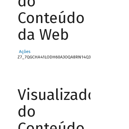
do
Conteúdo
da Web
Ações
Z7_7QGCHA41LODH60A3OQA8RN14Q3
Visualizador
do
Conteúdo