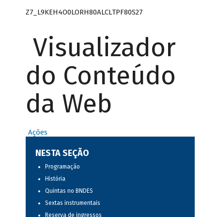
Z7_L9KEH4O0LORH80ALCLTPF80S27
Visualizador
do Conteúdo
da Web
Ações
NESTA SEÇÃO
Programação
História
Quintas no BNDES
Sextas instrumentais
Reserva de ingressos