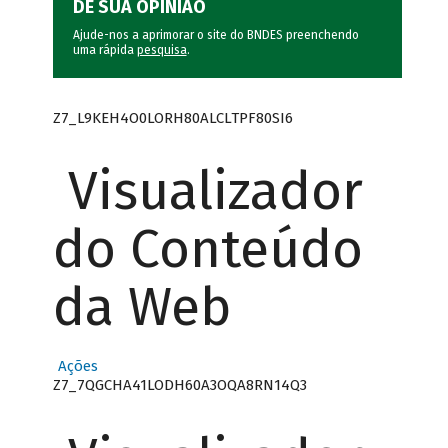
DÊ SUA OPINIÃO
Ajude-nos a aprimorar o site do BNDES preenchendo
uma rápida
pesquisa
.
Z7_L9KEH4O0LORH80ALCLTPF80SI6
Visualizador
do Conteúdo
da Web
Ações
Z7_7QGCHA41LODH60A3OQA8RN14Q3