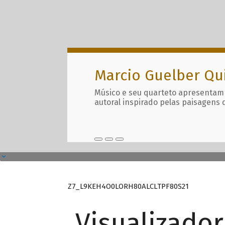
Marcio Guelber Qu
Músico e seu quarteto apresentam
autoral inspirado pelas paisagens 
Z7_L9KEH4O0LORH80ALCLTPF80S21
Visualizado