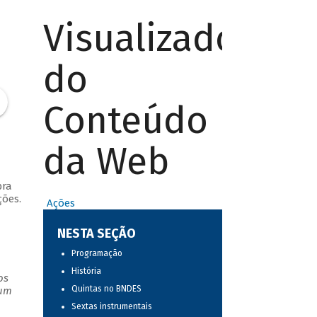
Visualizador
do
Conteúdo
da Web
bra
ções.
Ações
NESTA SEÇÃO
Programação
História
os
Quintas no BNDES
 um
Sextas instrumentais