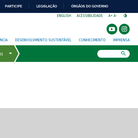
PARTICIPE
LEGISLAÇÃO
ÓRGÃOS DO GOVERNO
⁣
ENGLISH
ACESSIBILIDADE
A+
A-
NCIA
DESENVOLVIMENTO SUSTENTÁVEL
CONHECIMENTO
IMPRENSA
Busca
gem de tela