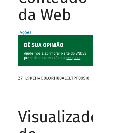
da Web
Ações
DÊ SUA OPINIÃO
Ajude-nos a aprimorar o site do BNDES
preenchendo uma rápida
pesquisa
.
Z7_L9KEH4O0LORH80ALCLTPF80SI6
Visualizador