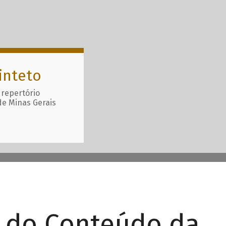
inteto
 repertório
de Minas Gerais
r do Conteúdo da