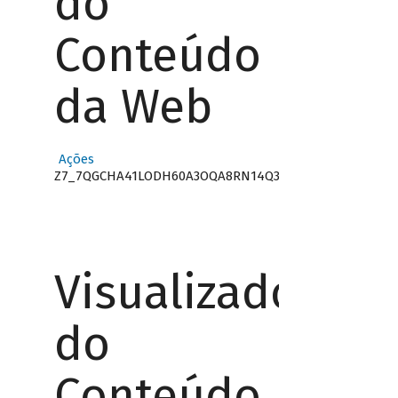
do
Conteúdo
da Web
Ações
Z7_7QGCHA41LODH60A3OQA8RN14Q3
Visualizador
do
Conteúdo