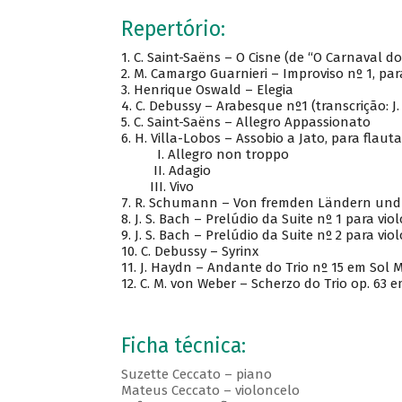
Repertório:
1.
C. Saint-Saëns – O Cisne (de “O Carnaval do
2.
M. Camargo Guarnieri – Improviso nº 1, par
3.
Henrique Oswald – Elegia
4.
C. Debussy – Arabesque nº1 (transcrição: J
5.
C. Saint-Saëns – Allegro Appassionato
6.
H. Villa-Lobos – Assobio a Jato, para flauta
I.
Allegro non troppo
II.
Adagio
III.
Vivo
7.
R. Schumann – Von fremden Ländern und M
8.
J. S. Bach – Prelúdio da Suite nº 1 para vio
9.
J. S. Bach – Prelúdio da Suite nº 2 para vio
10.
C. Debussy – Syrinx
11.
J. Haydn – Andante do Trio nº 15 em Sol M
12.
C. M. von Weber – Scherzo do Trio op. 63 
Ficha técnica:
Suzette Ceccato – piano
Mateus Ceccato – violoncelo