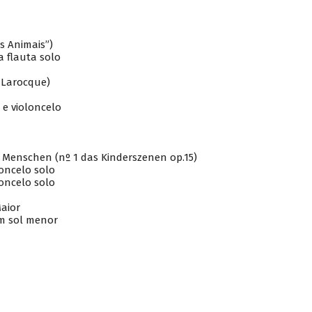
s Animais”)
a flauta solo
. Larocque)
 e violoncelo
enschen (nº 1 das Kinderszenen op.15)
loncelo solo
loncelo solo
aior
em sol menor