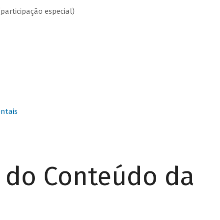
(participação especial)
ntais
r do Conteúdo da