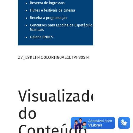
Reserva de ingressos
Filmes e festivais de cinema
Receba a programação
Concursos para Escolha de Espetáculos
Musicais
Galeria BNDES
Z7_L9KEH4O0LORH80ALCLTPF80SI4
Visualizador
do
Conteúdo