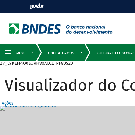
Z7_L9KEH4O0LORH80ALCLTPF80S20
Visualizador do 
Ações
Destaques Prin