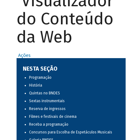
Visualizador
do Conteúdo
da Web
Ações
NESTA SEÇÃO
Programação
História
Quintas no BNDES
Sextas instrumentais
Reserva de ingressos
Filmes e festivais de cinema
Receba a programação
Concursos para Escolha de Espetáculos Musicais