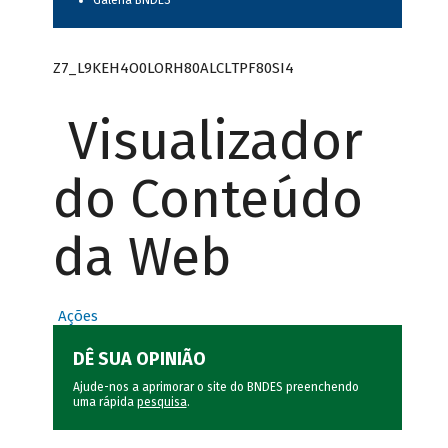
Galeria BNDES
Z7_L9KEH4O0LORH80ALCLTPF80SI4
Visualizador
do Conteúdo
da Web
Ações
DÊ SUA OPINIÃO
Ajude-nos a aprimorar o site do BNDES preenchendo
uma rápida
pesquisa
.