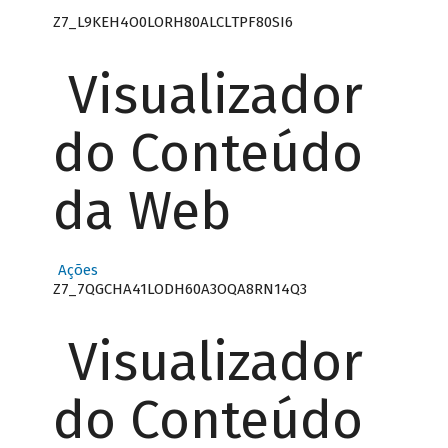
Z7_L9KEH4O0LORH80ALCLTPF80SI6
Visualizador
do Conteúdo
da Web
Ações
Z7_7QGCHA41LODH60A3OQA8RN14Q3
Visualizador
do Conteúdo