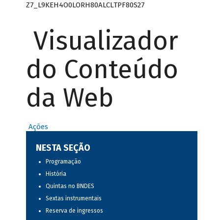
Z7_L9KEH4O0LORH80ALCLTPF80S27
Visualizador
do Conteúdo
da Web
Ações
NESTA SEÇÃO
Programação
História
Quintas no BNDES
Sextas instrumentais
Reserva de ingressos