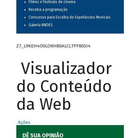
Filmes e festivais de cinema
Receba a programação
Concursos para Escolha de Espetáculos Musicais
Galeria BNDES
Z7_L9KEH4O0LORH80ALCLTPF80SI4
Visualizador
do Conteúdo
da Web
Ações
DÊ SUA OPINIÃO