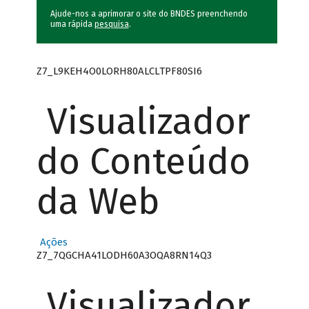
Ajude-nos a aprimorar o site do BNDES preenchendo
uma rápida
pesquisa
.
Z7_L9KEH4O0LORH80ALCLTPF80SI6
Visualizador
do Conteúdo
da Web
Ações
Z7_7QGCHA41LODH60A3OQA8RN14Q3
Visualizador