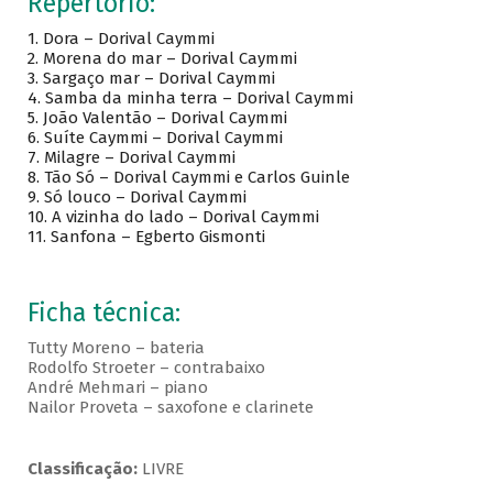
Repertório:
1.
Dora – Dorival Caymmi
2.
Morena do mar – Dorival Caymmi
3.
Sargaço mar – Dorival Caymmi
4.
Samba da minha terra – Dorival Caymmi
5.
João Valentão – Dorival Caymmi
6.
Suíte Caymmi – Dorival Caymmi
7.
Milagre – Dorival Caymmi
8.
Tão Só – Dorival Caymmi e Carlos Guinle
9.
Só louco – Dorival Caymmi
10.
A vizinha do lado – Dorival Caymmi
11.
Sanfona – Egberto Gismonti
Ficha técnica:
Tutty Moreno – bateria
Rodolfo Stroeter – contrabaixo
André Mehmari – piano
Nailor Proveta – saxofone e clarinete
Classificação:
LIVRE