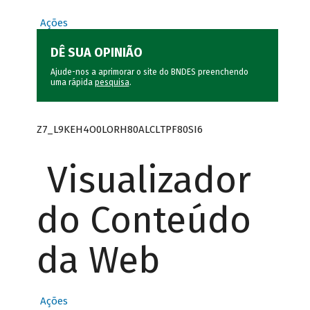
Ações
DÊ SUA OPINIÃO
Ajude-nos a aprimorar o site do BNDES preenchendo
uma rápida
pesquisa
.
Z7_L9KEH4O0LORH80ALCLTPF80SI6
Visualizador
do Conteúdo
da Web
Ações