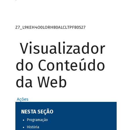
Z7_L9KEH4O0LORH80ALCLTPF80S27
Visualizador
do Conteúdo
da Web
Ações
NESTA SEÇÃO
Programação
História