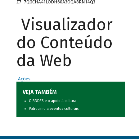
Z7_7QGCHA41LODH60A3OQA8RN14Q3
Visualizador
do Conteúdo
da Web
Ações
VEJA TAMBÉM
O BNDES e o apoio à cultura
Patrocínio a eventos culturais