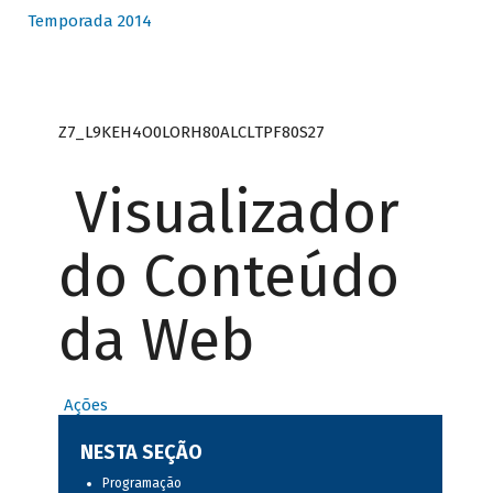
Temporada 2014
Z7_L9KEH4O0LORH80ALCLTPF80S27
Visualizador
do Conteúdo
da Web
Ações
NESTA SEÇÃO
Programação