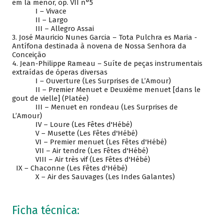
em lá menor, op. VII n°5
I – Vivace
II – Largo
III – Allegro Assai
3. José Mauricio Nunes Garcia – Tota Pulchra es Maria -
Antífona destinada à novena de Nossa Senhora da
Conceição
4. Jean-Philippe Rameau – Suíte de peças instrumentais
extraídas de óperas diversas
I – Ouverture (Les Surprises de L’Amour)
II – Premier Menuet e Deuxième menuet [dans le
gout de vielle] (Platée)
III – Menuet en rondeau (Les Surprises de
L’Amour)
IV – Loure (Les Fêtes d'Hébé)
V – Musette (Les Fêtes d'Hébé)
VI – Premier menuet (Les Fêtes d'Hébé)
VII – Air tendre (Les Fêtes d'Hébé)
VIII – Air très vif (Les Fêtes d'Hébé)
IX – Chaconne (Les Fêtes d'Hébé)
X – Air des Sauvages (Les Indes Galantes)
Ficha técnica: