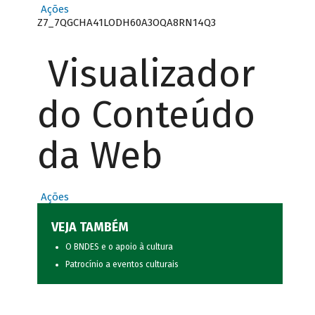
Ações
Z7_7QGCHA41LODH60A3OQA8RN14Q3
Visualizador
do Conteúdo
da Web
Ações
VEJA TAMBÉM
O BNDES e o apoio à cultura
Patrocínio a eventos culturais