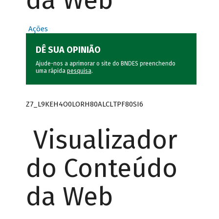
da Web
Ações
DÊ SUA OPINIÃO
Ajude-nos a aprimorar o site do BNDES preenchendo
uma rápida
pesquisa
.
Z7_L9KEH4O0LORH80ALCLTPF80SI6
Visualizador
do Conteúdo
da Web