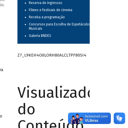
Reserva de ingressos
io.
Filmes e festivais de cinema
Receba a programação
Concursos para Escolha de Espetáculos
Musicais
Galeria BNDES
Z7_L9KEH4O0LORH80ALCLTPF80SI4
ira
Visualizador
do
mo
Conteúdo