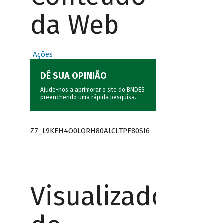
da Web
Ações
DÊ SUA OPINIÃO
Ajude-nos a aprimorar o site do BNDES
preenchendo uma rápida
pesquisa
.
Z7_L9KEH4O0LORH80ALCLTPF80SI6
Visualizador