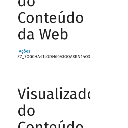
do
Conteúdo
da Web
Ações
Z7_7QGCHA41LODH60A3OQA8RN14Q3
Visualizador
do
Conteúdo