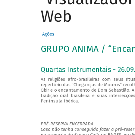
Web
Ações
GRUPO ANIMA / “Encan
Quartas Instrumentais - 26.09.
As religiões afro-brasileiras com seus r
repertório das “Cheganças de Mouros” recol
Qbir e o encantamento de Dom Sebastião. A
tradição oral brasileira e suas intersecç
Península Ibérica.
PRÉ-RESERVA ENCERRADA
Caso não tenha conseguido fazer a pré-reserv
na recepção do Espaço Cultural BNDES, no di