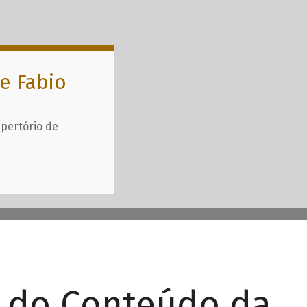
e Fabio
epertório de
r do Conteúdo da