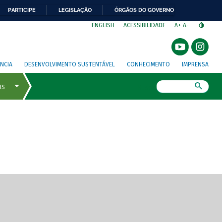
PARTICIPE
LEGISLAÇÃO
ÓRGÃOS DO GOVERNO
⁣
ENGLISH
ACESSIBILIDADE
A+
A-
NCIA
DESENVOLVIMENTO SUSTENTÁVEL
CONHECIMENTO
IMPRENSA
Busca
gem de tela