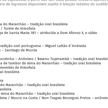
o de ingressos disponíveis sujeito à lotação máxima do auditór
a do Maranhão – tradição oral brasileira
 / Torém de Almofala
ga de Santa Maria 181 – atribuída a Dom Afonso X, o sábio
tradição oral portuguesa – Miguel Leitão d´Andrada
s – Santiago de Murcia
ocolinho – Anônimo / Baiano Tupinambá – tradição oral brasile
a de tambor de mina do Maranhão – tradição oral brasileira
remembés de Almofala
l brasileira
amani
ra
do Maranhão – tradição oral brasileira
asileira
mina do Maranhão – tradição oral brasileira
leira / Mouro na Costa / Non Tragais Borzeguis Pretos – anôni