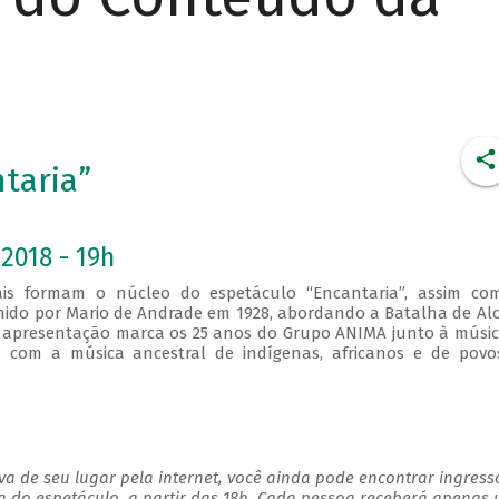
taria”
2018 - 19h
ituais formam o núcleo do espetáculo “Encantaria”, assim co
hido por Mario de Andrade em 1928, abordando a Batalha de Al
 apresentação marca os 25 anos do Grupo ANIMA junto à músi
ões com a música ancestral de indígenas, africanos e de pov
a de seu lugar pela internet, você ainda pode encontrar ingress
a do espetáculo, a partir das 18h. Cada pessoa receberá apenas