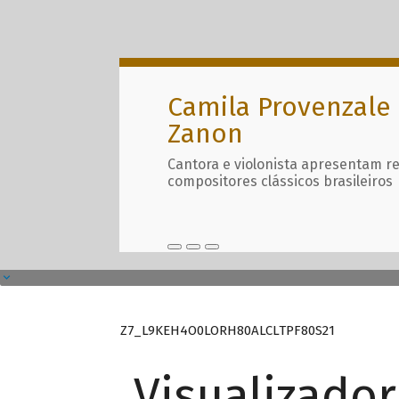
Camila Provenzale 
Zanon
Cantora e violonista apresentam r
compositores clássicos brasileiros
Z7_L9KEH4O0LORH80ALCLTPF80S21
Visualizado