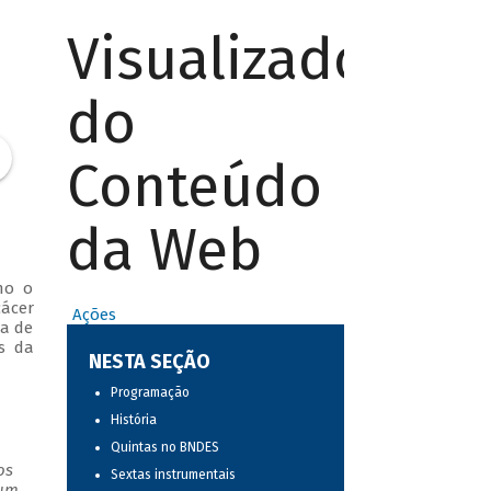
Visualizador
do
Conteúdo
da Web
mo o
cácer
Ações
ca de
os da
NESTA SEÇÃO
Programação
História
Quintas no BNDES
os
Sextas instrumentais
 um