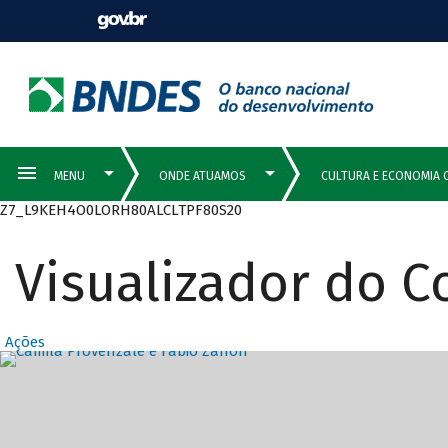
Z7_L9KEH4O0LORH80ALCLTPF80S20
Visualizador do 
Ações
Destaques Prin