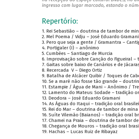
ingresso com lugar marcado, estando o númer
Repertório:
1.
Rei Sebastião – doutrina de tambor de min
2.
Mel Poema / Vidju – José Eduardo Gramani
3.
Pero que seja a gente / Gramantra – Canti
4.
Portigaler (I) – anônimo
5.
Cumbées – Santiago de Murcia
6.
Improvisação sobre Canção do Figueiral – 
7.
Gaitas sobre baixo de Canários e de Jácara
8.
Recercada V – Diego Ortiz
9.
Batalha de Alcácer Quibir / Toques de Cab
10.
Se a maré não fosse tão grande – doutrin
11.
Estampie / Água de Mani – Anônimo / T
12.
Lamento do Mateus: Sodade – tradição ora
13.
Deodora – José Eduardo Gr
14.
As Águas do Itaqui – tradição oral brasilei
15.
Rei do Mar – doutrina de tambor de mina 
16.
Suíte Vilemão (Baianos) – tradição oral br
17.
Chamei na Praia – doutrina de tambor de 
18.
Chegança de Mouros – tradição oral brasi
19.
Hachas – Lucas Ruiz de Ribayaz