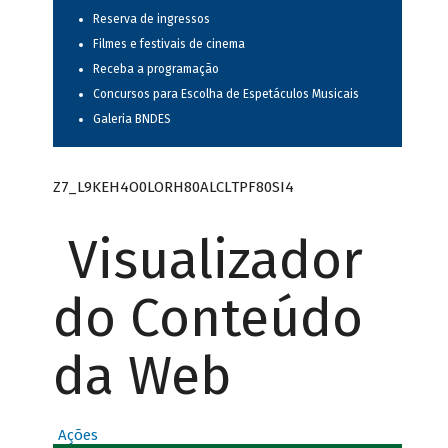
Reserva de ingressos
Filmes e festivais de cinema
Receba a programação
Concursos para Escolha de Espetáculos Musicais
Galeria BNDES
Z7_L9KEH4O0LORH80ALCLTPF80SI4
Visualizador
do Conteúdo
da Web
Ações