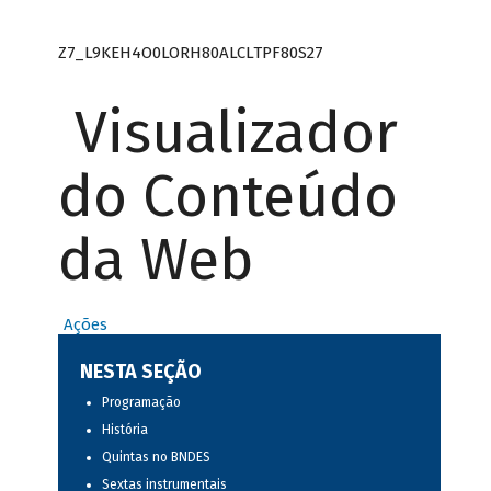
Z7_L9KEH4O0LORH80ALCLTPF80S27
Visualizador
do Conteúdo
da Web
Ações
NESTA SEÇÃO
Programação
História
Quintas no BNDES
Sextas instrumentais