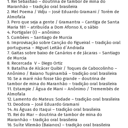
1.
Rei Sebastião – doutrina de tambor de mina do
Maranhão – tradição oral brasileira
2.
Mel Poema / Vidju – José Eduardo Gramani / Torém de
Almofala
3.
Pero que seja a gente / Gramantra – Cantiga de Santa
Maria 181 – atribuída a Dom Afonso X, o sábio
4.
Portigaler (I) – anônimo
5.
Cumbées – Santiago de Murcia
6.
Improvisação sobre Canção do Figueiral – tradição oral
portuguesa – Miguel Leitão d´Andrada
7.
Gaitas sobre baixo de Canários e de Jácaras – Santiago
de Murcia
8.
Recercada V – Diego Ortiz
9.
Batalha de Alcácer Quibir / Toques de Cabocolinho –
Anônimo / Baiano Tupinambá – tradição oral brasileira
10.
Se a maré não fosse tão grande – doutrina de
tambor de mina do Maranhão – tradição oral brasileira
11.
Estampie / Água de Mani – Anônimo / Tremembés de
Almofala
12.
Lamento do Mateus: Sodade – tradição oral brasileira
13.
Deodora – José Eduardo Gramani
14.
As Águas do Itaqui – tradição oral brasileira
15.
Rei do Mar – doutrina de tambor de mina do
Maranhão – tradição oral brasileira
16.
Suíte Vilemão (Baianos) – tradição oral brasileira