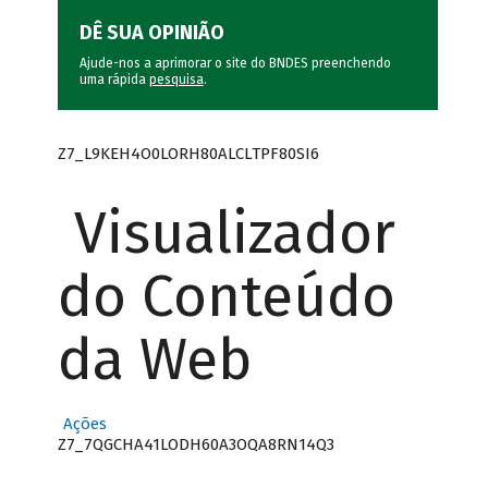
DÊ SUA OPINIÃO
Ajude-nos a aprimorar o site do BNDES preenchendo
uma rápida
pesquisa
.
Z7_L9KEH4O0LORH80ALCLTPF80SI6
Visualizador
do Conteúdo
da Web
Ações
Z7_7QGCHA41LODH60A3OQA8RN14Q3