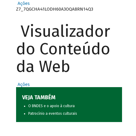
Ações
Z7_7QGCHA41LODH60A3OQA8RN14Q3
Visualizador
do Conteúdo
da Web
Ações
VEJA TAMBÉM
O BNDES e o apoio à cultura
Patrocínio a eventos culturais