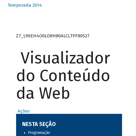
Temporada 2014
Z7_L9KEH4O0LORH80ALCLTPF80S27
Visualizador
do Conteúdo
da Web
Ações
NESTA SEÇÃO
Programação