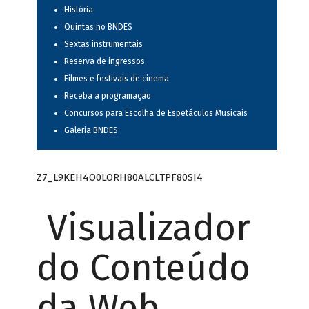
História
Quintas no BNDES
Sextas instrumentais
Reserva de ingressos
Filmes e festivais de cinema
Receba a programação
Concursos para Escolha de Espetáculos Musicais
Galeria BNDES
Z7_L9KEH4O0LORH80ALCLTPF80SI4
Visualizador
do Conteúdo
da Web