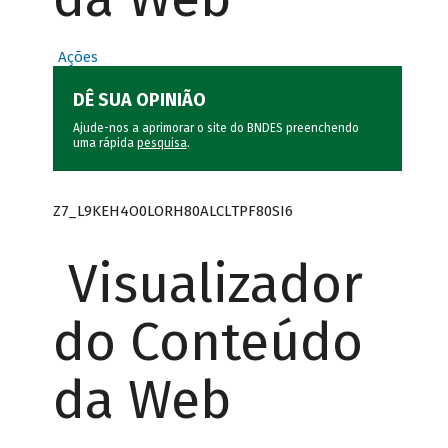
Ações
DÊ SUA OPINIÃO
Ajude-nos a aprimorar o site do BNDES preenchendo
uma rápida
pesquisa
.
Z7_L9KEH4O0LORH80ALCLTPF80SI6
Visualizador
do Conteúdo
da Web