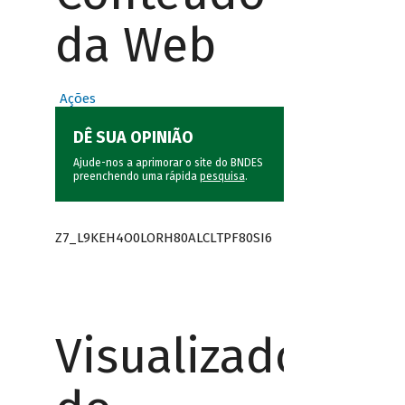
da Web
Ações
DÊ SUA OPINIÃO
Ajude-nos a aprimorar o site do BNDES
preenchendo uma rápida
pesquisa
.
Z7_L9KEH4O0LORH80ALCLTPF80SI6
Visualizador