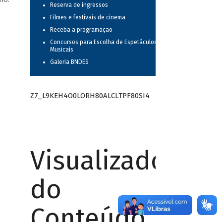
Reserva de ingressos
Filmes e festivais de cinema
Receba a programação
Concursos para Escolha de Espetáculos
Musicais
Galeria BNDES
Z7_L9KEH4O0LORH80ALCLTPF80SI4
Visualizador
do
Conteúdo