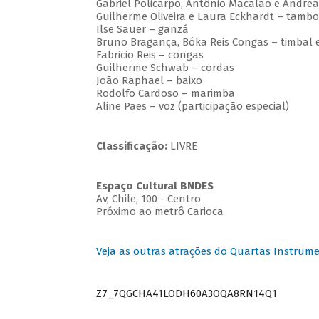
Gabriel Policarpo, Antônio Macalão e Andrea 
Guilherme Oliveira e Laura Eckhardt – tambo
Ilse Sauer – ganzá
Bruno Bragança, Bóka Reis Congas – timbal e
Fabricio Reis – congas
Guilherme Schwab – cordas
João Raphael – baixo
Rodolfo Cardoso – marimba
Aline Paes – voz (participação especial)
Classificação:
LIVRE
Espaço Cultural BNDES
Av, Chile, 100 - Centro
Próximo ao metrô Carioca
Veja as outras atrações do Quartas Instrume
Z7_7QGCHA41LODH60A3OQA8RN14Q1