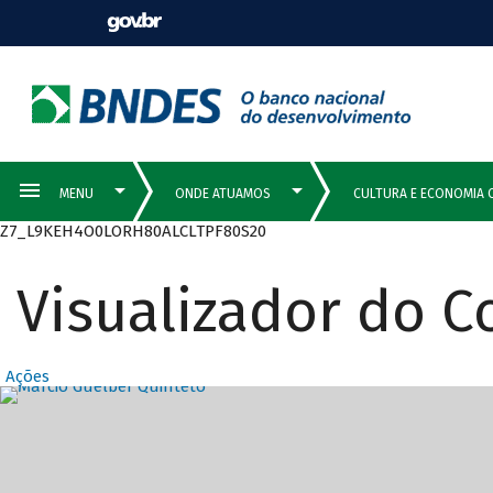
Z7_L9KEH4O0LORH80ALCLTPF80S20
Visualizador do 
Ações
Destaques Prin