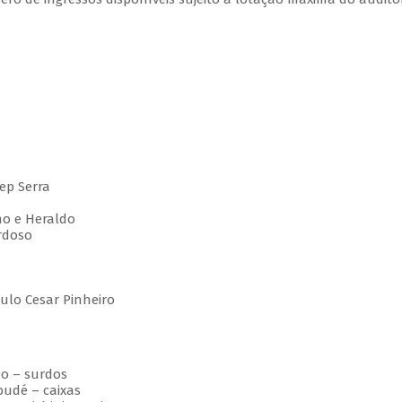
ep Serra
nho e Heraldo
rdoso
ulo Cesar Pinheiro
ão – surdos
budé – caixas