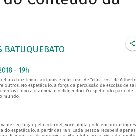
S BATUQUEBATO
2018 - 19h
bato traz temas autorais e releituras de “clássicos” de Gilberto 
tre outros. No espetáculo, a força da percussão de escolas de s
umentos como a marimba e o didgeridoo. O espetáculo parte de
 do mundo.
va de seu lugar pela internet, você ainda pode encontrar ingre
a do espetáculo, a partir das 18h. Cada pessoa receberá apena
o de ingressos disponíveis sujeito à lotação máxima do auditór