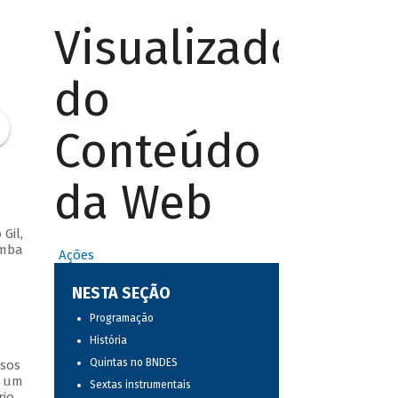
Visualizador
do
Conteúdo
da Web
Gil,
amba
Ações
NESTA SEÇÃO
Programação
História
Quintas no BNDES
ssos
s um
Sextas instrumentais
io.