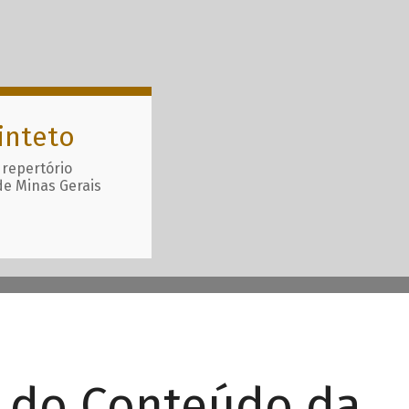
inteto
 repertório
de Minas Gerais
r do Conteúdo da