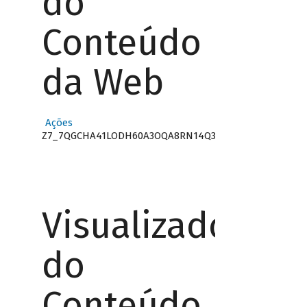
do
Conteúdo
da Web
Ações
Z7_7QGCHA41LODH60A3OQA8RN14Q3
Visualizador
do
Conteúdo