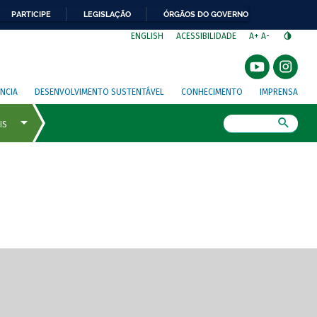
PARTICIPE
LEGISLAÇÃO
ÓRGÃOS DO GOVERNO
⁣
ENGLISH
ACESSIBILIDADE
A+
A-
NCIA
DESENVOLVIMENTO SUSTENTÁVEL
CONHECIMENTO
IMPRENSA
Busca
gem de tela