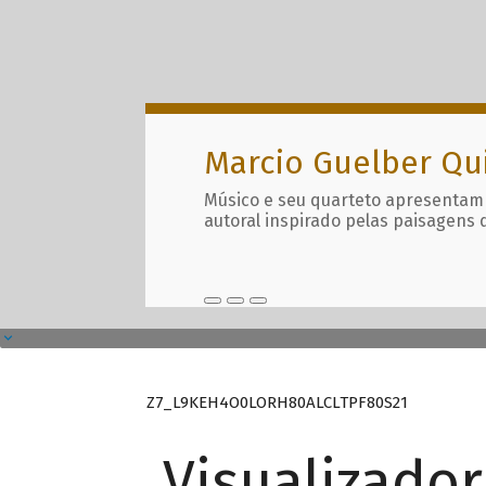
Marcio Guelber Qu
Músico e seu quarteto apresentam
autoral inspirado pelas paisagens 
Z7_L9KEH4O0LORH80ALCLTPF80S21
Visualizado