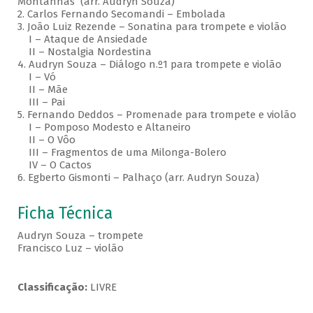
Montanhas (arr. Audryn Souza)
2. Carlos Fernando Secomandi – Embolada
3. João Luiz Rezende – Sonatina para trompete e violão
I – Ataque de Ansiedade
II – Nostalgia Nordestina
4. Audryn Souza – Diálogo n.º1 para trompete e violão
I – Vó
II – Mãe
III – Pai
5. Fernando Deddos – Promenade para trompete e violão
I – Pomposo Modesto e Altaneiro
II – O Vôo
III – Fragmentos de uma Milonga-Bolero
IV – O Cactos
6. Egberto Gismonti – Palhaço (arr. Audryn Souza)
Ficha Técnica
Audryn Souza – trompete
Francisco Luz – violão
Classificação:
LIVRE