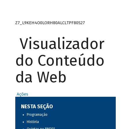
Z7_L9KEH4O0LORH80ALCLTPF80S27
Visualizador
do Conteúdo
da Web
Ações
NESTA SEÇÃO
Programação
História