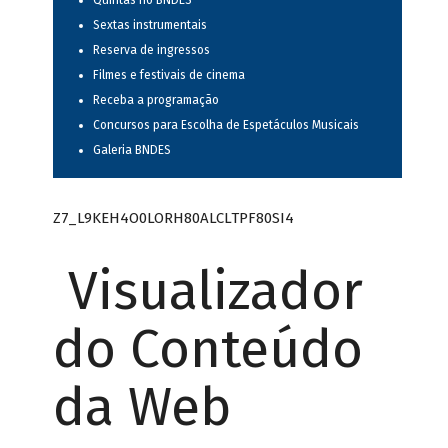
Quintas no BNDES
Sextas instrumentais
Reserva de ingressos
Filmes e festivais de cinema
Receba a programação
Concursos para Escolha de Espetáculos Musicais
Galeria BNDES
Z7_L9KEH4O0LORH80ALCLTPF80SI4
Visualizador
do Conteúdo
da Web