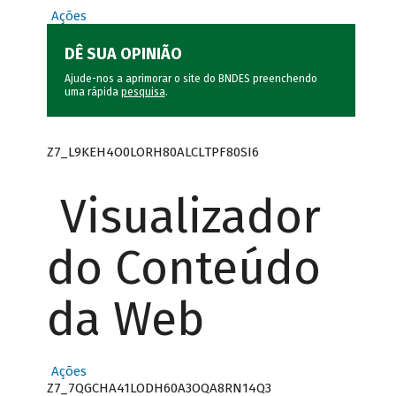
Ações
DÊ SUA OPINIÃO
Ajude-nos a aprimorar o site do BNDES preenchendo
uma rápida
pesquisa
.
Z7_L9KEH4O0LORH80ALCLTPF80SI6
Visualizador
do Conteúdo
da Web
Ações
Z7_7QGCHA41LODH60A3OQA8RN14Q3