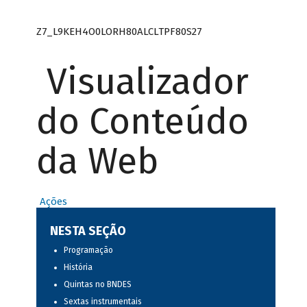
Z7_L9KEH4O0LORH80ALCLTPF80S27
Visualizador
do Conteúdo
da Web
Ações
NESTA SEÇÃO
Programação
História
Quintas no BNDES
Sextas instrumentais