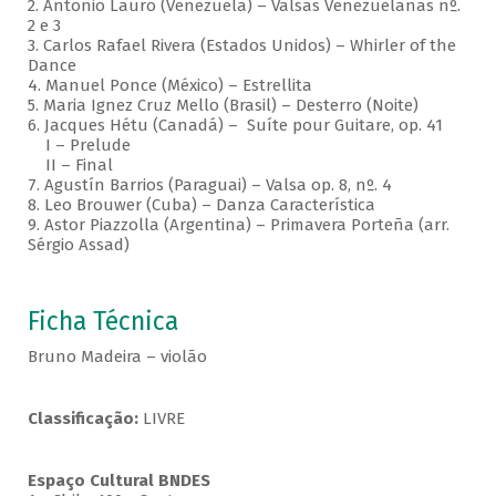
2. Antonio Lauro (Venezuela) – Valsas Venezuelanas nº.
2 e 3
3. Carlos Rafael Rivera (Estados Unidos) – Whirler of the
Dance
4. Manuel Ponce (México) – Estrellita
5. Maria Ignez Cruz Mello (Brasil) – Desterro (Noite)
6. Jacques Hétu (Canadá) – Suíte pour Guitare, op. 41
I – Prelude
II – Final
7. Agustín Barrios (Paraguai) – Valsa op. 8, nº. 4
8. Leo Brouwer (Cuba) – Danza Característica
9. Astor Piazzolla (Argentina) – Primavera Porteña (arr.
Sérgio Assad)
Ficha Técnica
Bruno Madeira – violão
Classificação:
LIVRE
Espaço Cultural BNDES