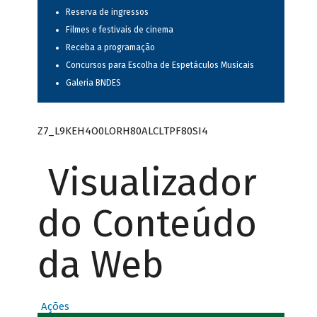
Reserva de ingressos
Filmes e festivais de cinema
Receba a programação
Concursos para Escolha de Espetáculos Musicais
Galeria BNDES
Z7_L9KEH4O0LORH80ALCLTPF80SI4
Visualizador
do Conteúdo
da Web
Ações