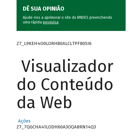
DÊ SUA OPINIÃO
Ajude-nos a aprimorar o site do BNDES preenchendo
uma rápida
pesquisa
.
Z7_L9KEH4O0LORH80ALCLTPF80SI6
Visualizador
do Conteúdo
da Web
Ações
Z7_7QGCHA41LODH60A3OQA8RN14Q3