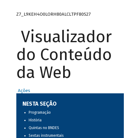
Z7_L9KEH4O0LORH80ALCLTPF80S27
Visualizador
do Conteúdo
da Web
Ações
NESTA SEÇÃO
Programação
História
Quintas no BNDES
Sextas instrumentais