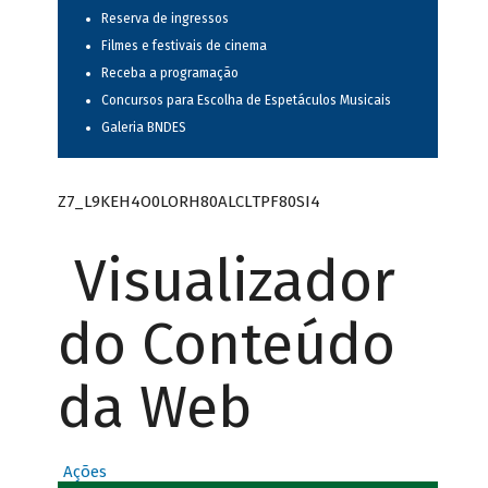
Reserva de ingressos
Filmes e festivais de cinema
Receba a programação
Concursos para Escolha de Espetáculos Musicais
Galeria BNDES
Z7_L9KEH4O0LORH80ALCLTPF80SI4
Visualizador
do Conteúdo
da Web
Ações