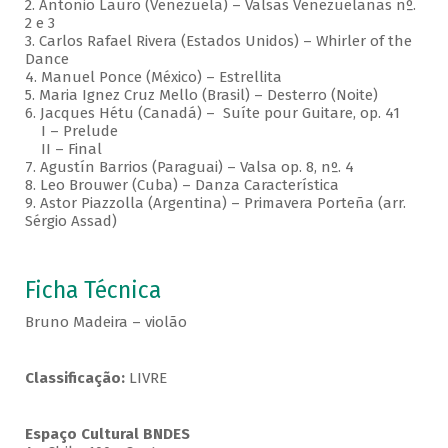
2. Antonio Lauro (Venezuela) – Valsas Venezuelanas nº.
2 e 3
3. Carlos Rafael Rivera (Estados Unidos) – Whirler of the
Dance
4. Manuel Ponce (México) – Estrellita
5. Maria Ignez Cruz Mello (Brasil) – Desterro (Noite)
6. Jacques Hétu (Canadá) – Suíte pour Guitare, op. 41
I – Prelude
II – Final
7. Agustín Barrios (Paraguai) – Valsa op. 8, nº. 4
8. Leo Brouwer (Cuba) – Danza Característica
9. Astor Piazzolla (Argentina) – Primavera Porteña (arr.
Sérgio Assad)
Ficha Técnica
Bruno Madeira – violão
Classificação:
LIVRE
Espaço Cultural BNDES