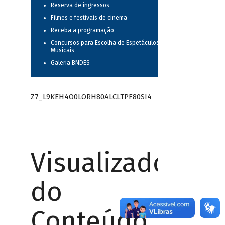
Reserva de ingressos
Filmes e festivais de cinema
Receba a programação
Concursos para Escolha de Espetáculos
Musicais
Galeria BNDES
Z7_L9KEH4O0LORH80ALCLTPF80SI4
Visualizador
do
Conteúdo