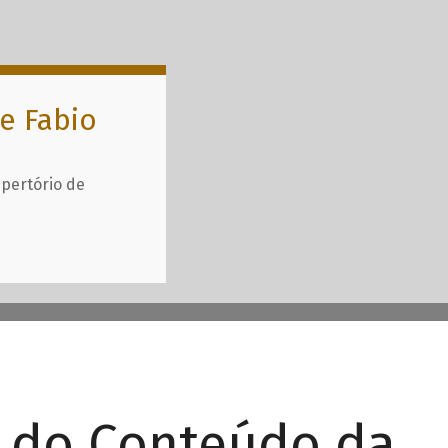
e Fabio
epertório de
r do Conteúdo da