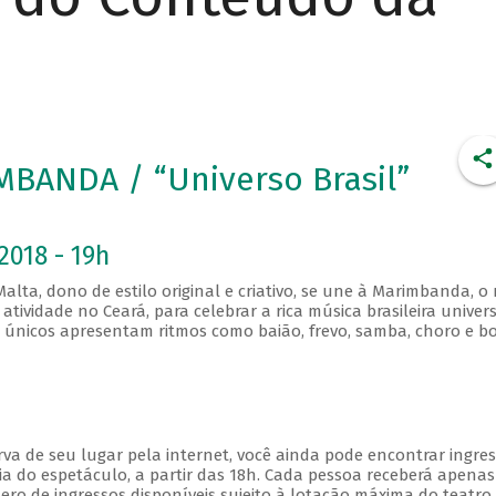
BANDA / “Universo Brasil”
2018 - 19h
alta, dono de estilo original e criativo, se une à Marimbanda, o
vidade no Ceará, para celebrar a rica música brasileira univers
 únicos apresentam ritmos como baião, frevo, samba, choro e b
va de seu lugar pela internet, você ainda pode encontrar ingre
a do espetáculo, a partir das 18h. Cada pessoa receberá apena
o de ingressos disponíveis sujeito à lotação máxima do teatro.