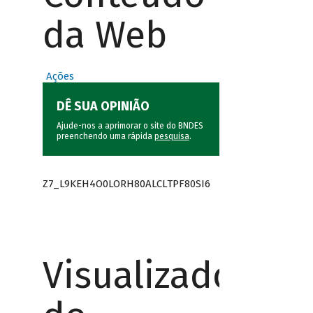
da Web
Ações
DÊ SUA OPINIÃO
Ajude-nos a aprimorar o site do BNDES
preenchendo uma rápida
pesquisa
.
Z7_L9KEH4O0LORH80ALCLTPF80SI6
Visualizador