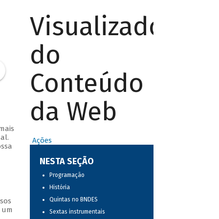
Visualizador
do
Conteúdo
da Web
 mais
al.
Ações
ossa
NESTA SEÇÃO
Programação
História
Quintas no BNDES
ssos
s um
Sextas instrumentais