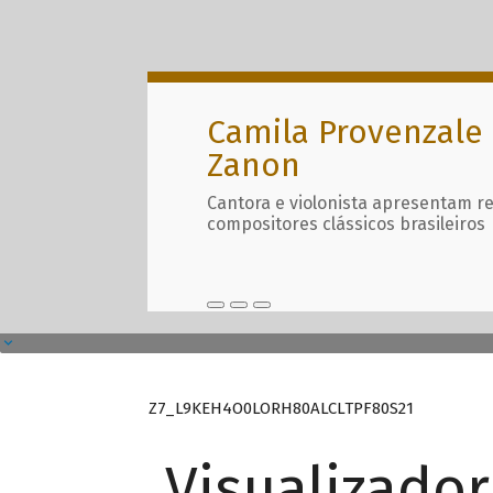
Camila Provenzale 
Zanon
Cantora e violonista apresentam r
compositores clássicos brasileiros
Z7_L9KEH4O0LORH80ALCLTPF80S21
Visualizado