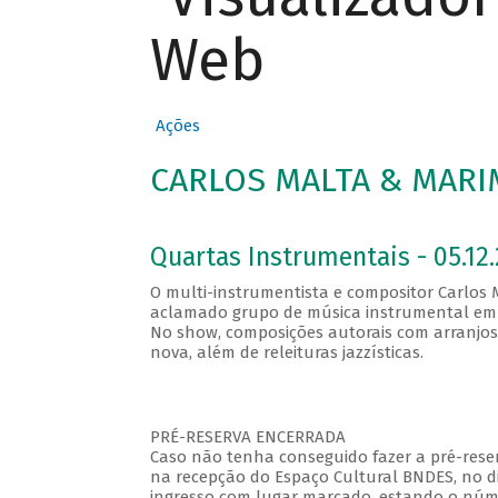
Web
Ações
CARLOS MALTA & MARIM
Quartas Instrumentais - 05.12.
O multi-instrumentista e compositor Carlos M
aclamado grupo de música instrumental em ati
No show, composições autorais com arranjos
nova, além de releituras jazzísticas.
PRÉ-RESERVA ENCERRADA
Caso não tenha conseguido fazer a pré-reser
na recepção do Espaço Cultural BNDES, no di
ingresso com lugar marcado, estando o númer