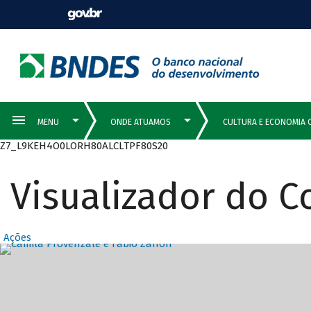
Z7_L9KEH4O0LORH80ALCLTPF80S20
Visualizador do 
Ações
Destaques Prin