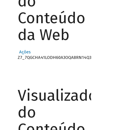
do
Conteúdo
da Web
Ações
Z7_7QGCHA41LODH60A3OQA8RN14Q3
Visualizador
do
Conteúdo